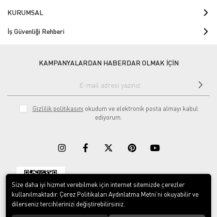
KURUMSAL
İş Güvenliği Rehberi
KAMPANYALARDAN HABERDAR OLMAK İÇİN
Gizlilik politikasını
okudum ve elektronik posta almayı kabul
ediyorum.
Size daha iyi hizmet verebilmek için internet sitemizde çerezler
Download on the
Download on
App Store
Google play
kullanılmaktadır. Çerez Politikaları Aydınlatma Metni’ni okuyabilir ve
dilerseniz tercihlerinizi değiştirebilirsiniz.