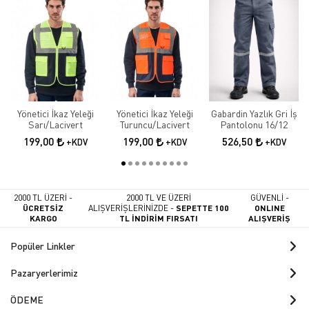
Yönetici İkaz Yeleği
Yönetici İkaz Yeleği
Gabardin Yazlık Gri İş
Sarı/Lacivert
Turuncu/Lacivert
Pantolonu 16/12
199,00
199,00
526,50
+KDV
+KDV
+KDV
2000 TL ÜZERİ -
2000 TL VE ÜZERİ
GÜVENLİ -
ÜCRETSİZ
ALIŞVERİŞLERİNİZDE -
SEPETTE 100
ONLINE
KARGO
TL İNDİRİM FIRSATI
ALIŞVERİŞ
Popüler Linkler
Pazaryerlerimiz
ÖDEME