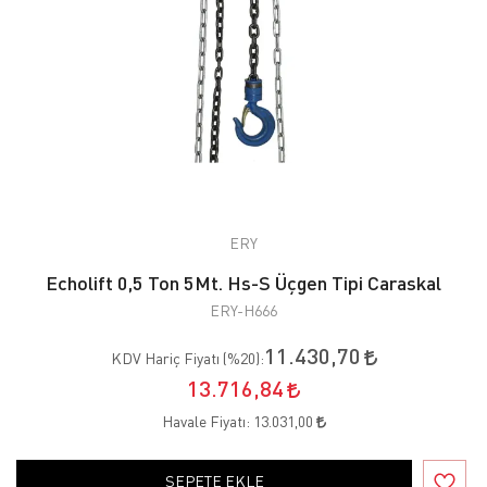
ERY
Echolift 0,5 Ton 5Mt. Hs-S Üçgen Tipi Caraskal
ERY-H666
11.430,70
KDV Hariç Fiyatı (
%20
):
13.716,84
Havale Fiyatı:
13.031,00
SEPETE EKLE