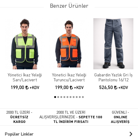
Benzer Ürünler
Yönetici İkaz Yeleği
Yönetici İkaz Yeleği
Gabardin Yazlık Gri İş
Sarı/Lacivert
Turuncu/Lacivert
Pantolonu 16/12
199,00
199,00
526,50
+KDV
+KDV
+KDV
2000 TL ÜZERİ -
2000 TL VE ÜZERİ
GÜVENLİ -
ÜCRETSİZ
ALIŞVERİŞLERİNİZDE -
SEPETTE 100
ONLINE
KARGO
TL İNDİRİM FIRSATI
ALIŞVERİŞ
Popüler Linkler