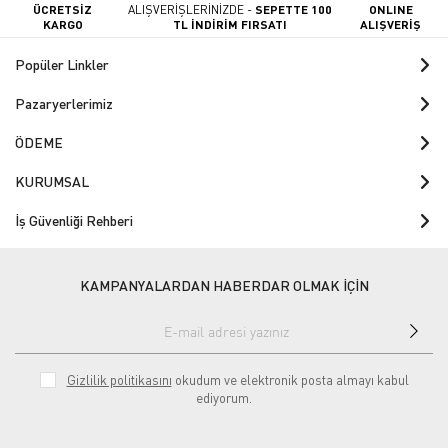
ÜCRETSİZ
ALIŞVERİŞLERİNİZDE -
SEPETTE 100
ONLINE
KARGO
TL İNDİRİM FIRSATI
ALIŞVERİŞ
Popüler Linkler
Pazaryerlerimiz
ÖDEME
KURUMSAL
İş Güvenliği Rehberi
KAMPANYALARDAN HABERDAR OLMAK İÇİN
Gizlilik politikasını
okudum ve elektronik posta almayı kabul
ediyorum.