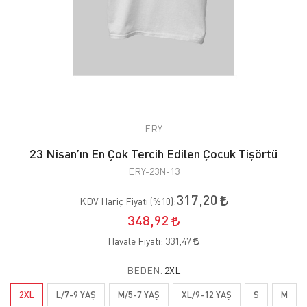
ERY
23 Nisan’ın En Çok Tercih Edilen Çocuk Tişörtü
ERY-23N-13
317,20
KDV Hariç Fiyatı (
%10
):
348,92
Havale Fiyatı:
331,47
BEDEN:
2XL
2XL
L/7-9 YAŞ
M/5-7 YAŞ
XL/9-12 YAŞ
S
M