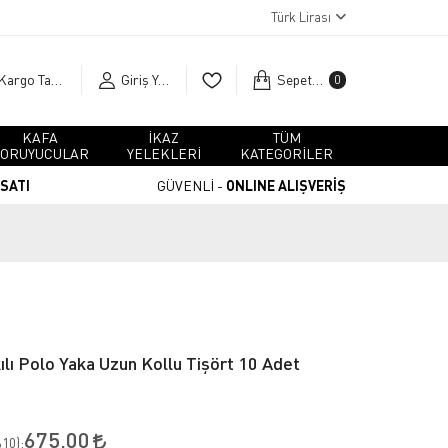
Türk Lirası
Kargo Takip
Giriş Yap
Sepetim
0
KAFA
İKAZ
TÜM
ORUYUCULAR
YELEKLERİ
KATEGORİLER
RSATI
GÜVENLİ -
ONLINE ALIŞVERİŞ
lı Polo Yaka Uzun Kollu Tişört 10 Adet
675,00
10
):