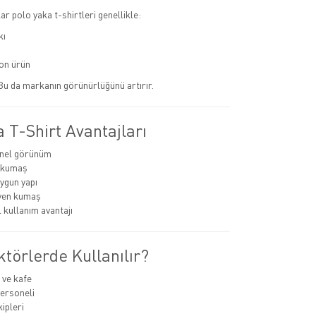
r polo yaka t-shirtleri genellikle:
kı
n ürün
 Bu da markanın görünürlüğünü artırır.
 T-Shirt Avantajları
nel görünüm
ı kumaş
ygun yapı
yen kumaş
kullanım avantajı
törlerde Kullanılır?
 ve kafe
ersoneli
ipleri