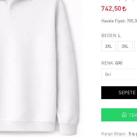
742,50
Havale Fiyatı:
705,
BEDEN:
L
2XL
3XL
RENK:
GRI
SEPETE
TEK
Kargo Bilgisi:
5 iş