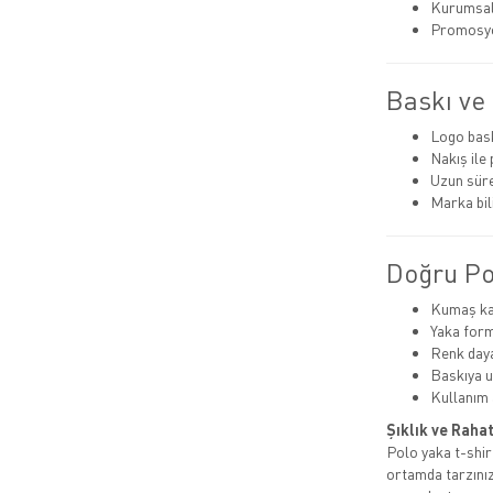
Kurumsal
Promosyo
Baskı ve 
Logo baskı
Nakış il
Uzun süre
Marka bili
Doğru Pol
Kumaş ka
Yaka for
Renk dayan
Baskıya 
Kullanım 
Şıklık ve Rahat
Polo yaka t-shir
ortamda tarzınız