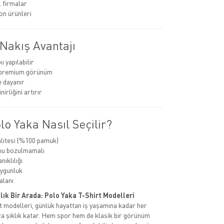
 firmalar
n ürünleri
Nakış Avantajı
 yapılabilir
e premium görünüm
 dayanır
nirliğini artırır
o Yaka Nasıl Seçilir?
litesi (%100 pamuk)
mu bozulmamalı
ıklılığı
uygunluk
alanı
lık Bir Arada: Polo Yaka T-Shirt Modelleri
t modelleri, günlük hayattan iş yaşamına kadar her
a şıklık katar. Hem spor hem de klasik bir görünüm