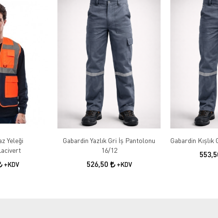
az Yeleği
Gabardin Yazlık Gri İş Pantolonu
acivert
16/12
553,
526,50
+KDV
+KDV