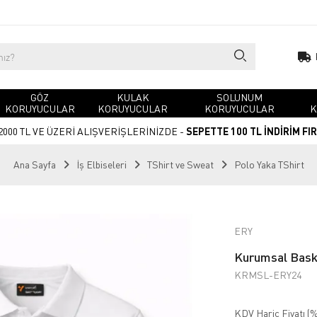
GÖZ
KULAK
SOLUNUM
KORUYUCULAR
KORUYUCULAR
KORUYUCULAR
K
2000 TL VE ÜZERİ ALIŞVERİŞLERİNİZDE -
SEPETTE 100 TL İNDİRİM FI
Ana Sayfa
İş Elbiseleri
TShirt ve Sweat
Polo Yaka TShirt
ERY
Kurumsal Baskı
KRMSL-ERY24
KDV Hariç Fiyatı (
%