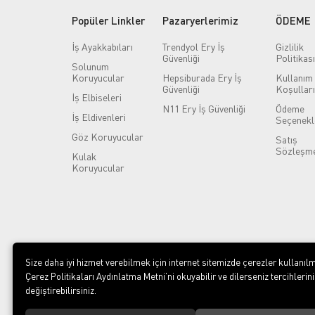
Popüler Linkler
Pazaryerlerimiz
ÖDEME
İş Ayakkabıları
Trendyol Ery İş
Gizlilik
Güvenliği
Politikası
Solunum
Koruyucular
Hepsiburada Ery İş
Kullanım
Güvenliği
Koşulları
İş Elbiseleri
N11 Ery İş Güvenliği
Ödeme
İş Eldivenleri
Seçenekl
Göz Koruyucular
Satış
Sözleşme
Kulak
Koruyucular
Size daha iyi hizmet verebilmek için internet sitemizde çerezler kullanılm
Çerez Politikaları Aydınlatma Metni’ni okuyabilir ve dilerseniz tercihlerini
değiştirebilirsiniz.