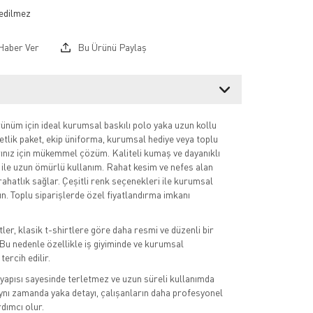
Haber Ver
Bu Ürünü Paylaş
nüm için ideal kurumsal baskılı polo yaka uzun kollu
detlik paket, ekip üniforma, kurumsal hediye veya toplu
arınız için mükemmel çözüm. Kaliteli kumaş ve dayanıklı
i ile uzun ömürlü kullanım. Rahat kesim ve nefes alan
rahatlık sağlar. Çeşitli renk seçenekleri ile kurumsal
tın. Toplu siparişlerde özel fiyatlandırma imkanı
ler, klasik t-shirtlere göre daha resmi ve düzenli bir
u nedenle özellikle iş giyiminde ve kurumsal
tercih edilir.
apısı sayesinde terletmez ve uzun süreli kullanımda
ynı zamanda yaka detayı, çalışanların daha profesyonel
dımcı olur.