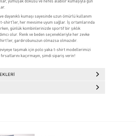
lar, yumuşak dokusu ve nefes alabilir kumaşıyla gün
ar.
ri ve dayanıklı kumaşı sayesinde uzun ömürlü kullanım
t-shirt'ler, her mevsime uyum sağlar. İş ortamlarında
urken, günlük kombinlerinizde sportif bir şıklık
ımcı olur. Renk ve beden seçenekleriyle her zevke
shirt’ler, gardırobunuzun olmazsa olmazıdır.
 seviyeye taşımak için polo yaka t-shirt modellerimizi
 fırsatlarını kaçırmayın, şimdi sipariş verin!
EKLERI