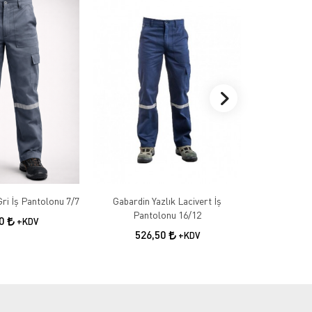
Gabardin Kışlık Gri İş Pantolonu 7/7
Gabardin Yazlık Lacivert İş
Gabardin 
Pantolonu 16/12
50
+KDV
526,50
55
+KDV