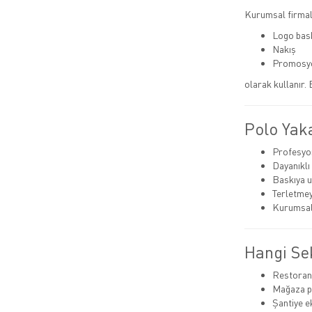
Kurumsal firmala
Logo bas
Nakış
Promosyo
olarak kullanır.
Polo Yaka
Profesyo
Dayanıkl
Baskıya u
Terletme
Kurumsal 
Hangi Sek
Restoran
Mağaza p
Şantiye ek