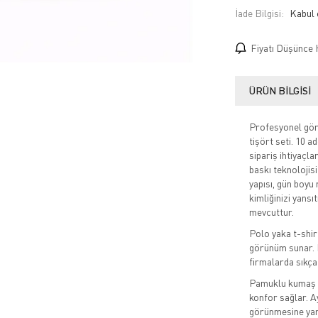
İade Bilgisi:
Fiyatı Düşünce 
ÜRÜN BILGISI
Profesyonel görü
tişört seti. 10 a
sipariş ihtiyaçl
baskı teknolojis
yapısı, gün boyu 
kimliğinizi yansı
mevcuttur.
Polo yaka t-shirt
görünüm sunar. B
firmalarda sıkça 
Pamuklu kumaş y
konfor sağlar. A
görünmesine yar