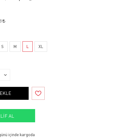
38
S
M
L
XL
 EKLE
LIF AL
 günü içinde kargoda