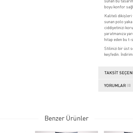
sunan bu tasarım
boyu konfor sağl
Kaliteli dikişle
sunan polo yaka 
ciddiyetinizi kor
yaratmanıza yard
hitap eden bu t-
Stilinizi bir üst
keşfedin. İndirim
TAKSIT SEÇEN
YORUMLAR
(0)
Benzer Ürünler