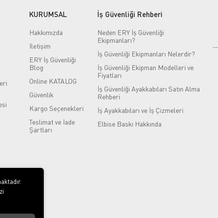
KURUMSAL
İş Güvenliği Rehberi
Hakkımızda
Neden ERY İş Güvenliği
Ekipmanları?
İletişim
İş Güvenliği Ekipmanları Nelerdir?
ERY İş Güvenliği
Blog
İş Güvenliği Ekipman Modelleri ve
Fiyatları
Online KATALOG
eri
İş Güvenliği Ayakkabıları Satın Alma
Güvenlik
Rehberi
si
Kargo Seçenekleri
İş Ayakkabıları ve İş Çizmeleri
Teslimat ve İade
Elbise Baskı Hakkında
Şartları
aktadır.
zi