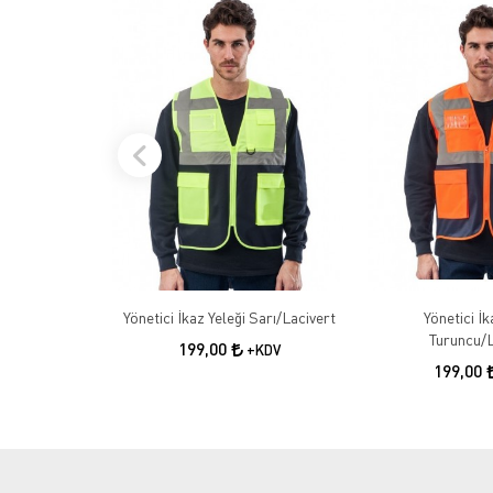
Yönetici İkaz Yeleği Sarı/Lacivert
Yönetici İk
Turuncu/L
199,00
+KDV
199,00