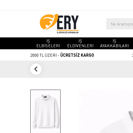
İŞ
İŞ
İŞ
ELBİSELERİ
ELDİVENLERİ
AYAKKABILARI
2000 TL ÜZERİ -
ÜCRETSİZ KARGO