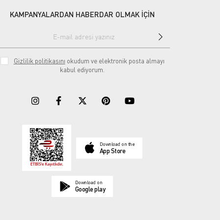
KAMPANYALARDAN HABERDAR OLMAK İÇİN
Gizlilik politikasını
okudum ve elektronik posta almayı
kabul ediyorum.
Download on the
App Store
Download on
Google play