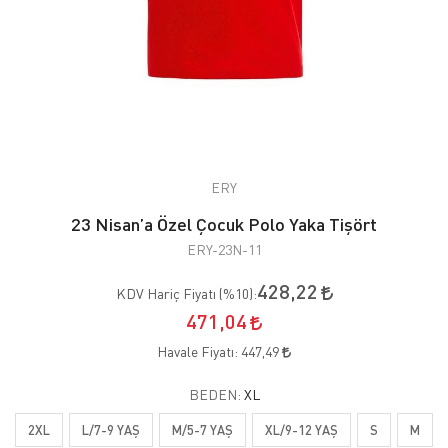
ERY
23 Nisan’a Özel Çocuk Polo Yaka Tişört
ERY-23N-11
428,22
KDV Hariç Fiyatı (
%10
):
471,04
Havale Fiyatı:
447,49
BEDEN:
XL
2XL
L/7-9 YAŞ
M/5-7 YAŞ
XL/9-12 YAŞ
S
M