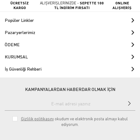
ÜCRETSİZ
ALIŞVERİŞLERİNİZDE -
SEPETTE 100
ONLINE
KARGO
TL İNDİRİM FIRSATI
ALIŞVERİŞ
Popüler Linkler
Pazaryerlerimiz
ÖDEME
KURUMSAL
İş Güvenliği Rehberi
KAMPANYALARDAN HABERDAR OLMAK İÇİN
Gizlilik politikasını
okudum ve elektronik posta almayı kabul
ediyorum.