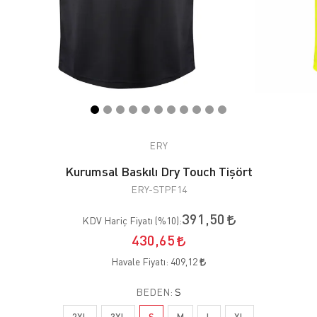
ERY
Kurumsal Baskılı Dry Touch Tişört
ERY-STPF14
391,50
KDV Hariç Fiyatı (
%10
):
430,65
Havale Fiyatı:
409,12
BEDEN:
S
2XL
3XL
S
M
L
XL