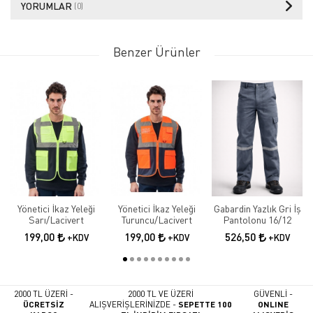
YORUMLAR
(0)
Benzer Ürünler
Yönetici İkaz Yeleği
Yönetici İkaz Yeleği
Gabardin Yazlık Gri İş
Sarı/Lacivert
Turuncu/Lacivert
Pantolonu 16/12
199,00
199,00
526,50
+KDV
+KDV
+KDV
2000 TL ÜZERİ -
2000 TL VE ÜZERİ
GÜVENLİ -
ÜCRETSİZ
ALIŞVERİŞLERİNİZDE -
SEPETTE 100
ONLINE