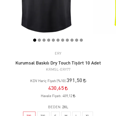
ERY
Kurumsal Baskılı Dry Touch Tişört 10 Adet
KRMSL-ERY77
391,50
KDV Hariç Fiyatı (
%10
):
430,65
Havale Fiyatı:
409,12
BEDEN:
2XL
2XL
3XL
S
M
L
XL