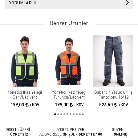
YORUMLAR
(0)
Benzer Ürünler
Yönetici İkaz Yeleği
Yönetici İkaz Yeleği
Gabardin Yazlık Gri İş
Sarı/Lacivert
Turuncu/Lacivert
Pantolonu 16/12
199,00
199,00
526,50
+KDV
+KDV
+KDV
2000 TL ÜZERİ -
2000 TL VE ÜZERİ
GÜVENLİ -
ÜCRETSİZ
ALIŞVERİŞLERİNİZDE -
SEPETTE 100
ONLINE