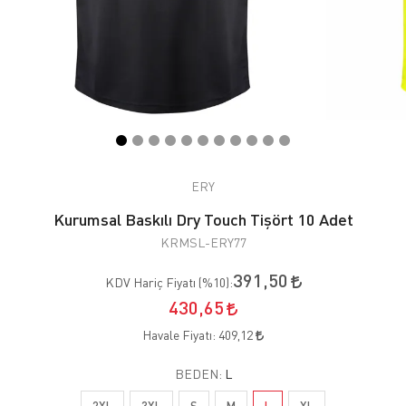
ERY
Kurumsal Baskılı Dry Touch Tişört 10 Adet
KRMSL-ERY77
391,50
KDV Hariç Fiyatı (
%10
):
430,65
Havale Fiyatı:
409,12
BEDEN:
L
2XL
3XL
S
M
L
XL