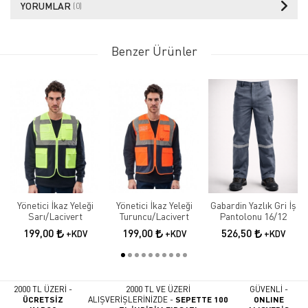
YORUMLAR
(0)
Benzer Ürünler
Yönetici İkaz Yeleği
Yönetici İkaz Yeleği
Gabardin Yazlık Gri İş
Sarı/Lacivert
Turuncu/Lacivert
Pantolonu 16/12
199,00
199,00
526,50
+KDV
+KDV
+KDV
2000 TL ÜZERİ -
2000 TL VE ÜZERİ
GÜVENLİ -
ÜCRETSİZ
ALIŞVERİŞLERİNİZDE -
SEPETTE 100
ONLINE