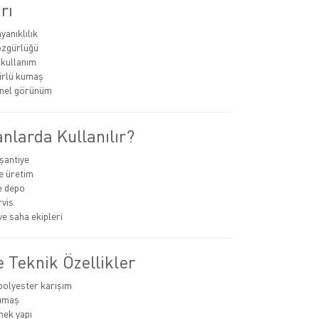
rı
yanıklılık
özgürlüğü
 kullanım
rlü kumaş
nel görünüm
nlarda Kullanılır?
 şantiye
e üretim
ve depo
rvis
ve saha ekipleri
 Teknik Özellikler
olyester karışım
umaş
nek yapı