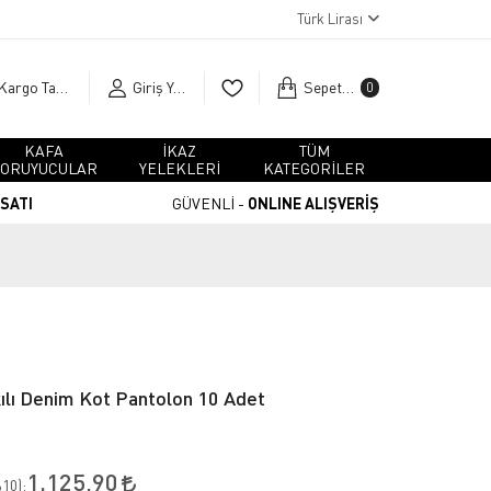
Türk Lirası
Kargo Takip
Giriş Yap
Sepetim
0
KAFA
İKAZ
TÜM
ORUYUCULAR
YELEKLERİ
KATEGORİLER
RSATI
GÜVENLİ -
ONLINE ALIŞVERİŞ
lı Denim Kot Pantolon 10 Adet
1.125,90
10
):