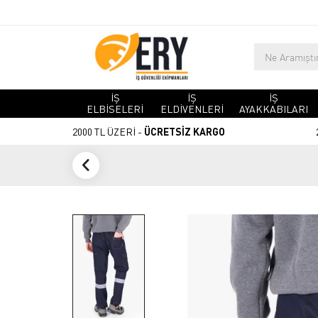
İŞ
İŞ
İŞ
ELBİSELERİ
ELDİVENLERİ
AYAKKABILARI
2000 TL ÜZERİ -
ÜCRETSİZ KARGO