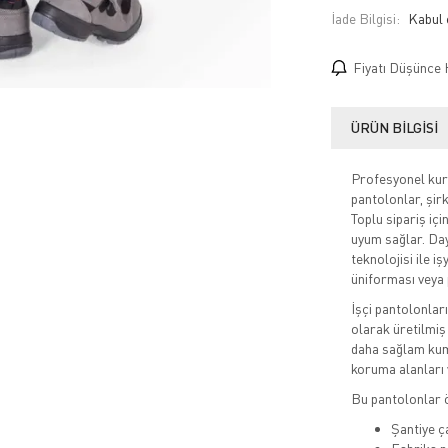
İade Bilgisi:
Fiyatı Düşünce 
ÜRÜN BILGISI
Profesyonel kuru
pantolonlar, şirk
Toplu sipariş içi
uyum sağlar. Day
teknolojisi ile i
üniforması veya
İşçi pantolonlar
olarak üretilmiş
daha sağlam kuma
koruma alanları v
Bu pantolonlar ö
Şantiye ç