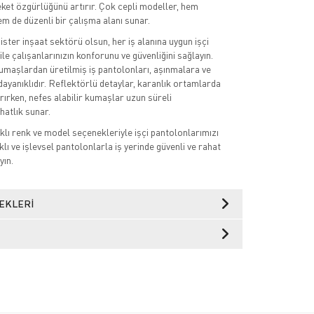
eket özgürlüğünü artırır. Çok cepli modeller, hem
em de düzenli bir çalışma alanı sunar.
 ister inşaat sektörü olsun, her iş alanına uygun işçi
le çalışanlarınızın konforunu ve güvenliğini sağlayın.
kumaşlardan üretilmiş iş pantolonları, aşınmalara ve
dayanıklıdır. Reflektörlü detaylar, karanlık ortamlarda
rırken, nefes alabilir kumaşlar uzun süreli
hatlık sunar.
lı renk ve model seçenekleriyle işçi pantolonlarımızı
lı ve işlevsel pantolonlarla iş yerinde güvenli ve rahat
yın.
EKLERI