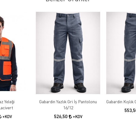
az Yeleği
Gabardin Yazlık Gri İş Pantolonu
acivert
16/12
553,
526,50
+KDV
+KDV