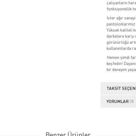
çalışanların har
fonksiyonellik h
İster ağır sanayi
pantolonlarımız i
Yüksek kaliteli 
darbelere karşı 
görünürlüğü artı
kullanımlarda ra
Hemen şimdi fark
keşfedin! Dayanık
bir deneyim yaşa
TAKSIT SEÇEN
YORUMLAR
(0)
Benzer Ürünler