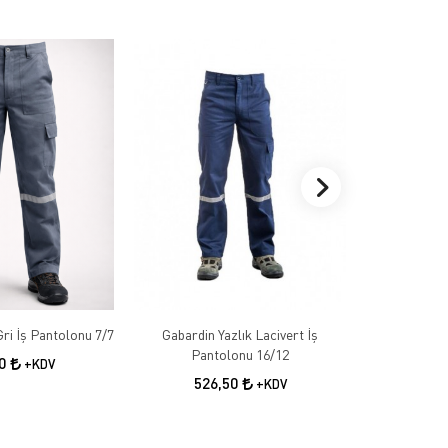
Gabardin Kışlık Gri İş Pantolonu 7/7
Gabardin Yazlık Lacivert İş
Gabardin 
Pantolonu 16/12
50
+KDV
526,50
55
+KDV