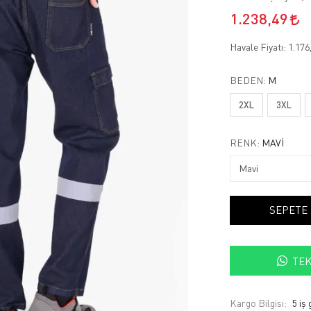
1.238,49
Havale Fiyatı:
1.176
BEDEN:
M
2XL
3XL
RENK:
MAVI
SEPETE
TEK
Kargo Bilgisi:
5 iş