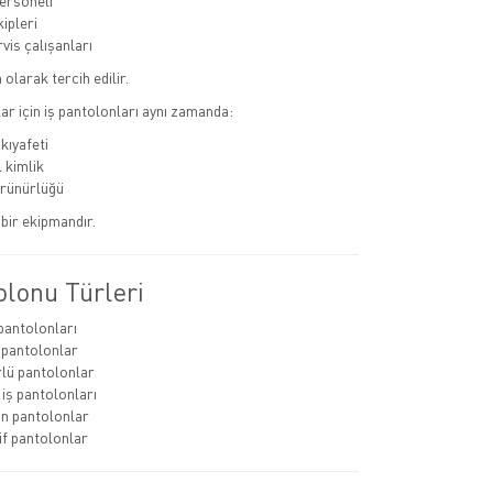
ersoneli
kipleri
vis çalışanları
olarak tercih edilir.
r için iş pantolonları aynı zamanda:
kıyafeti
 kimlik
rünürlüğü
bir ekipmandır.
olonu Türleri
 pantolonları
 pantolonlar
lü pantolonlar
 iş pantolonları
lın pantolonlar
if pantolonlar