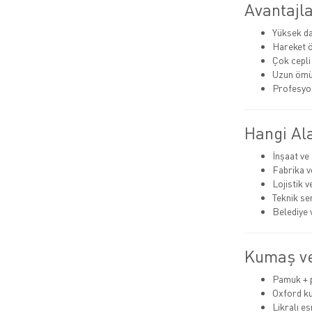
Avantajla
Yüksek da
Hareket 
Çok cepli
Uzun ömü
Profesyo
Hangi Ala
İnşaat ve
Fabrika v
Lojistik 
Teknik se
Belediye 
Kumaş ve
Pamuk + p
Oxford k
Likralı es