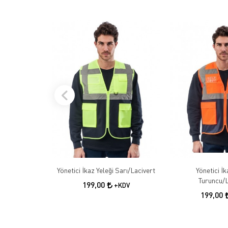
Yönetici İkaz Yeleği Sarı/Lacivert
Yönetici İk
Turuncu/L
199,00
+KDV
199,00