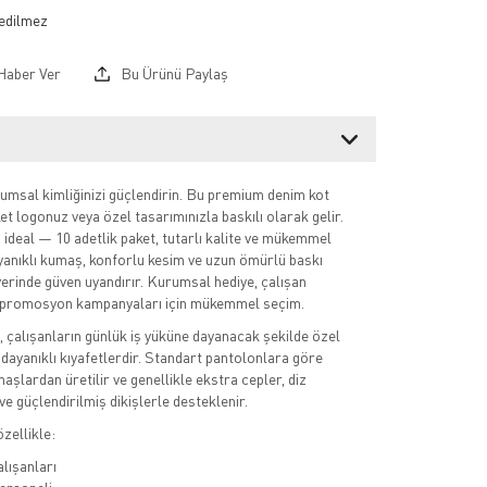
Haber Ver
Bu Ürünü Paylaş
msal kimliğinizi güçlendirin. Bu premium denim kot
et logonuz veya özel tasarımınızla baskılı olarak gelir.
n ideal — 10 adetlik paket, tutarlı kalite ve mükemmel
anıklı kumaş, konforlu kesim ve uzun ömürlü baskı
şyerinde güven uyandırır. Kurumsal hediye, çalışan
 promosyon kampanyaları için mükemmel seçim.
ı, çalışanların günlük iş yüküne dayanacak şekilde özel
 dayanıklı kıyafetlerdir. Standart pantolonlara göre
şlardan üretilir ve genellikle ekstra cepler, diz
e güçlendirilmiş dikişlerle desteklenir.
zellikle:
alışanları