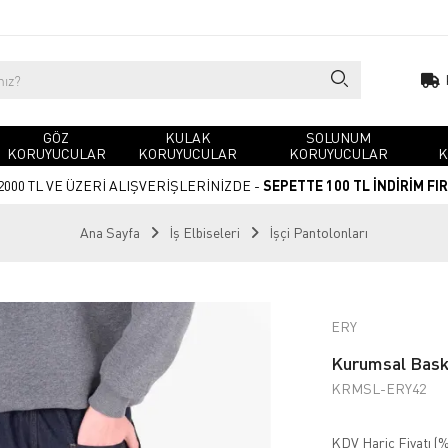
GÖZ
KULAK
SOLUNUM
KORUYUCULAR
KORUYUCULAR
KORUYUCULAR
K
2000 TL VE ÜZERİ ALIŞVERİŞLERİNİZDE -
SEPETTE 100 TL İNDİRİM FI
Ana Sayfa
İş Elbiseleri
İşçi Pantolonları
ERY
Kurumsal Baskı
KRMSL-ERY42
KDV Hariç Fiyatı (
%