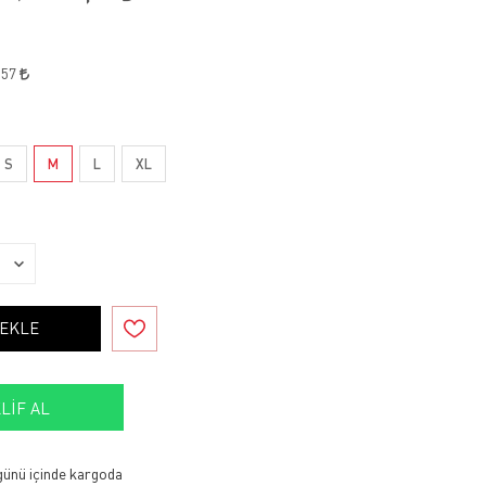
,57
S
M
L
XL
 EKLE
LIF AL
 günü içinde kargoda