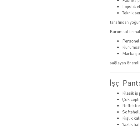
Fabrika p
Lojistik e
Teknik ser
tarafından yoğun 
Kurumsal firmala
Personel 
Kurumsal
Marka gö
sağlayan önemli 
İşçi Pant
Klasik iş
Çok cepli
Reflektör
Softshell
Kışlık ka
Yazlık haf