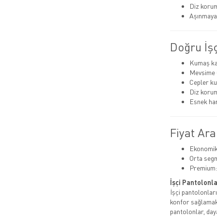
Diz korum
Aşınmaya 
Doğru İşç
Kumaş kal
Mevsime 
Cepler kul
Diz korum
Esnek har
Fiyat Ara
Ekonomik:
Orta segm
Premium:
İşçi Pantolonla
İşçi pantolonla
konfor sağlamak 
pantolonlar, day