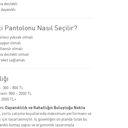
a destekli
dayanıklı
i Pantolonu Nasıl Seçilir?
itesi yüksek olmalı
uygun olmalı
lanışlı olmalı
a destekli olmalı
eket sağlamalı
lığı
 300 – 800 TL
ent: 800 – 2000 TL
 2000 TL+
rı: Dayanıklılık ve Rahatlığın Buluştuğu Nokta
rı, zorlu çalışma koşullarında maksimum performans ve
için tasarlanmıştır. İş güvenliğini ön planda tutan bu
anıklı kumaş yapısı ve ergonomik tasarımıyla