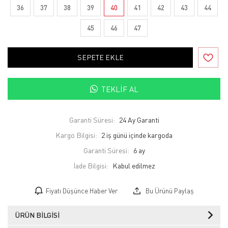
36
37
38
39
40
41
42
43
44
45
46
47
SEPETE EKLE
TEKLIF AL
Garanti Süresi:
24 Ay Garanti
Kargo Bilgisi:
2 iş günü içinde kargoda
Garanti Süresi:
6 ay
İade Bilgisi:
Fiyatı Düşünce Haber Ver
Bu Ürünü Paylaş
ÜRÜN BILGISI