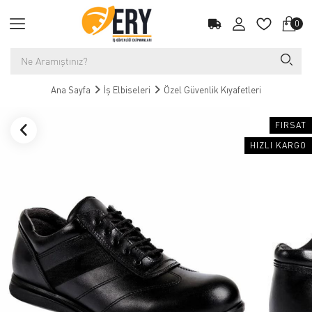
0
Ana Sayfa
İş Elbiseleri
Özel Güvenlik Kıyafetleri
FIRSAT
HIZLI KARGO