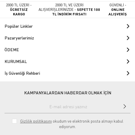
2000 TL ÜZERİ -
2000 TL VE ÜZERİ
GÜVENLİ -
ÜCRETSİZ
ALIŞVERİŞLERİNİZDE -
SEPETTE 100
ONLINE
KARGO
TL İNDİRİM FIRSATI
ALIŞVERİŞ
Popüler Linkler
Pazaryerlerimiz
ÖDEME
KURUMSAL
İş Güvenliği Rehberi
KAMPANYALARDAN HABERDAR OLMAK İÇİN
Gizlilik politikasını
okudum ve elektronik posta almayı kabul
ediyorum.