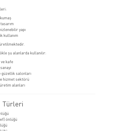
eri:
ı kumaş
 tasarım
izlenebilir yapı
k kullanım
 üretilmektedir.
likle şu alanlarda kullanılır:
 ve kafe
 sanayi
 güzellik salonları
ve hizmet sektörü
üretim alanları
 Türleri
nlüğü
ef) önlüğü
lüğü
lüğü