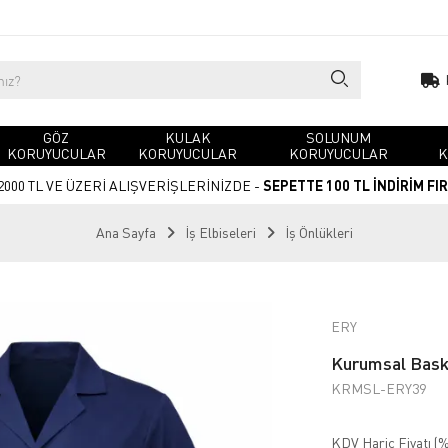
GÖZ
KULAK
SOLUNUM
KORUYUCULAR
KORUYUCULAR
KORUYUCULAR
K
2000 TL VE ÜZERİ ALIŞVERİŞLERİNİZDE -
SEPETTE 100 TL İNDİRİM FI
Ana Sayfa
İş Elbiseleri
İş Önlükleri
ERY
Kurumsal Baskı
KRMSL-ERY39
KDV Hariç Fiyatı (
%