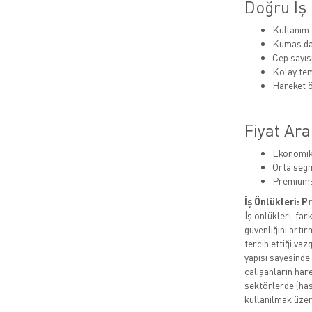
Doğru İş 
Kullanım 
Kumaş day
Cep sayısı
Kolay tem
Hareket ö
Fiyat Ara
Ekonomik:
Orta segm
Premium:
İş Önlükleri: 
İş önlükleri, fa
güvenliğini artı
tercih ettiği vaz
yapısı sayesinde
çalışanların hare
sektörlerde (has
kullanılmak üzer