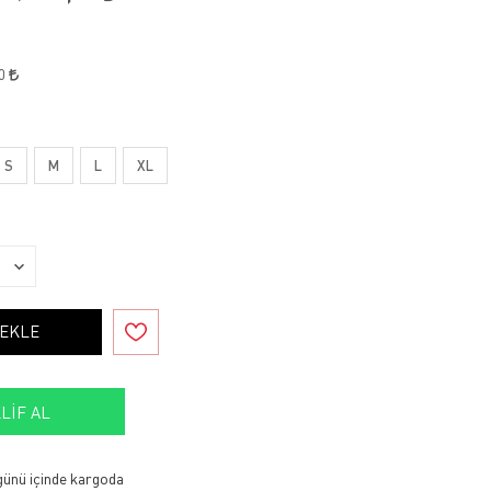
50
S
M
L
XL
 EKLE
LIF AL
 günü içinde kargoda