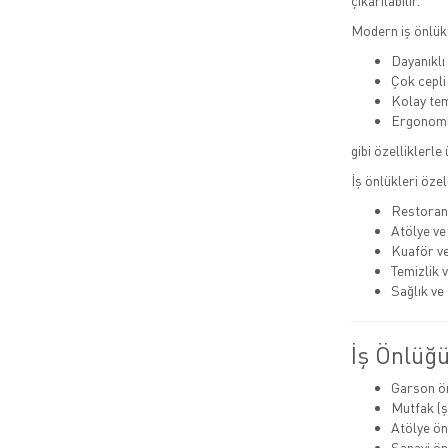
çıkarılabilir.
Modern iş önlükl
Dayanıkl
Çok cepli
Kolay tem
Ergonomi
gibi özelliklerle
İş önlükleri özel
Restoran
Atölye ve
Kuaför ve
Temizlik 
Sağlık ve 
İş Önlüğü
Garson ö
Mutfak (ş
Atölye ön
Sanayi ön