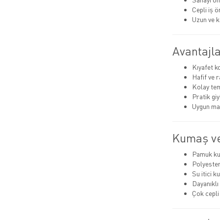
Cepli iş ö
Uzun ve k
Avantajla
Kıyafet 
Hafif ve 
Kolay tem
Pratik giyi
Uygun mal
Kumaş ve
Pamuk k
Polyeste
Su itici 
Dayanıklı 
Çok cepli