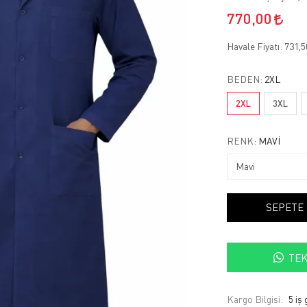
770,00
Havale Fiyatı:
731,
BEDEN:
2XL
2XL
3XL
RENK:
MAVI
SEPETE
TEK
Kargo Bilgisi:
5 iş