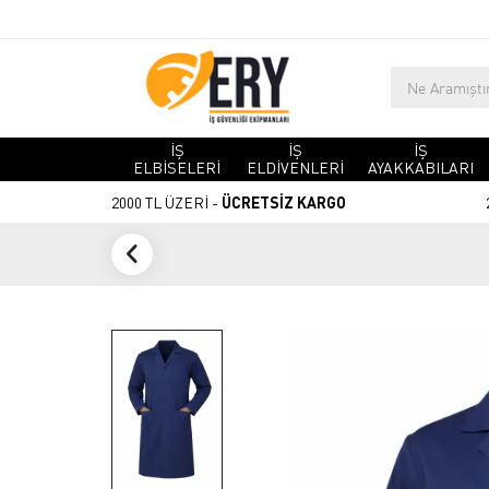
İŞ
İŞ
İŞ
ELBİSELERİ
ELDİVENLERİ
AYAKKABILARI
2000 TL ÜZERİ -
ÜCRETSİZ KARGO