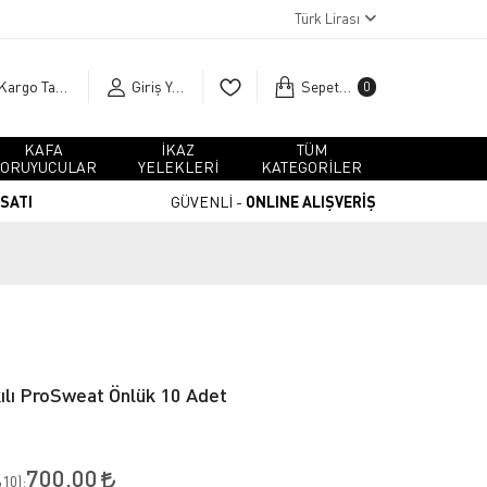
Türk Lirası
Kargo Takip
Giriş Yap
Sepetim
0
KAFA
İKAZ
TÜM
ORUYUCULAR
YELEKLERİ
KATEGORİLER
RSATI
GÜVENLİ -
ONLINE ALIŞVERİŞ
lı ProSweat Önlük 10 Adet
700,00
10
):