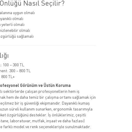
Önlüğü Nasıl Seçilir?
alanına uygun olmalı
anıklı olmalı
 yeterli olmalı
izlenebilir olmalı
zgürlüğü sağlamalı
lığı
 100 – 300 TL
ent: 300 – 800 TL
 800 TL+
Profesyonel Görünüm ve Üstün Koruma
rklı sektörlerde çalışan profesyonellerin hem iş
rmak hem de daha temiz bir çalışma ortamı sağlamak için
geçilmez bir iş güvenliği ekipmanıdır. Dayanıklı kumaş
 uzun süreli kullanım sunarken, ergonomik tasarımıyla
ket özgürlüğünü destekler. İş önlüklerimiz, çeşitli
tane, laboratuvar, mutfak, inşaat ve daha fazlası)
e farklı model ve renk seçenekleriyle sunulmaktadır.