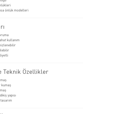
nlükleri
ısa önlük modelleri
rı
koruma
rahat kullanım
izlenebilir
lebilir
iyetli
 Teknik Özellikler
umaş
r kumaş
kumaş
dikiş yapısı
 tasarım