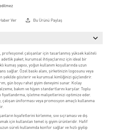
Haber Ver
Bu Ürünü Paylaş
profesyonel çalışanlar için tasarlanmış yüksek kaliteli
adetlik paket, kurumsal ihtiyaçlarınız için ideal bir
klı kumaş yapısı, yoğun kullanım koşullarında uzun
s sağlar. Özel baskı alanı, şirketinizin logosunu veya
n şekilde gösterir ve kurumsal kimliğinizi güçlendirir.
ım, gün boyu rahat giyim deneyimi sunar. Kolay
alzeme, bakım ve hijyen standartlarını karşılar. Toplu
n fiyatlandırma, işletme maliyetlerinizi optimize eder.
, çalışan üniforması veya promosyon amaçlı kullanıma
ir.
ışanların kıyafetlerini kirlenme, sıvı sıçraması ve dış
ak için kullanılan temel iş giyim ürünleridir. Hafif
uzun süreli kullanımda konfor sağlar ve hızlı giyilip