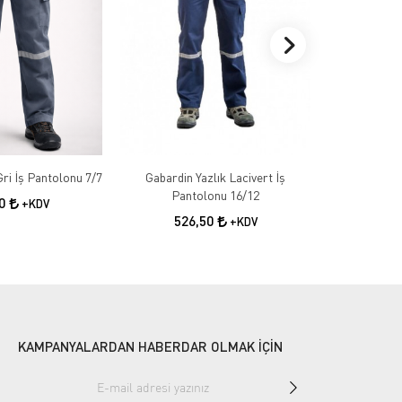
Gabardin Kışlık Gri İş Pantolonu 7/7
Gabardin Yazlık Lacivert İş
Gabardin 
Pantolonu 16/12
50
+KDV
526,50
55
+KDV
KAMPANYALARDAN HABERDAR OLMAK İÇİN