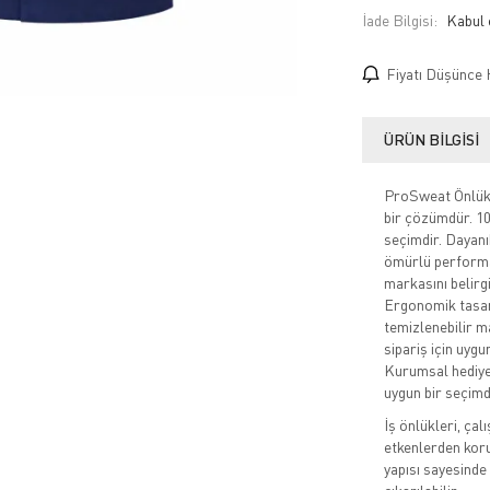
İade Bilgisi:
Fiyatı Düşünce 
ÜRÜN BILGISI
ProSweat Önlük, 
bir çözümdür. 10 
seçimdir. Dayanı
ömürlü performan
markasını belirgi
Ergonomik tasar
temizlenebilir m
sipariş için uygu
Kurumsal hediye
uygun bir seçimd
İş önlükleri, çal
etkenlerden korum
yapısı sayesinde 