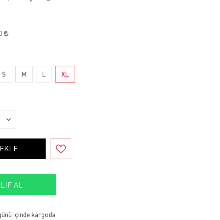
50
S
M
L
XL
 EKLE
LIF AL
 günü içinde kargoda