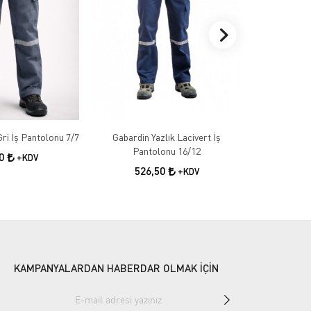
Gabardin Kışlık Gri İş Pantolonu 7/7
Gabardin Yazlık Lacivert İş
Gabardin 
Pantolonu 16/12
50
+KDV
526,50
55
+KDV
KAMPANYALARDAN HABERDAR OLMAK İÇİN