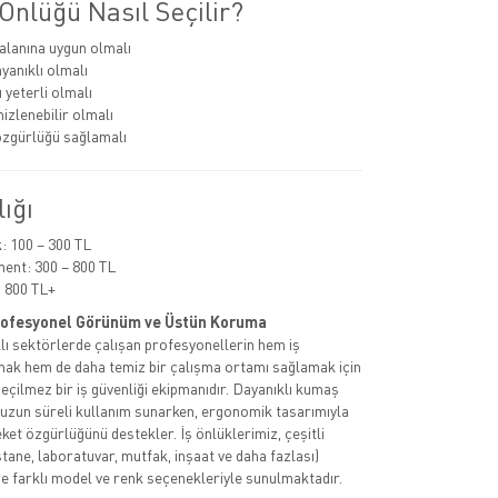
Önlüğü Nasıl Seçilir?
alanına uygun olmalı
anıklı olmalı
 yeterli olmalı
izlenebilir olmalı
zgürlüğü sağlamalı
lığı
 100 – 300 TL
ent: 300 – 800 TL
 800 TL+
Profesyonel Görünüm ve Üstün Koruma
rklı sektörlerde çalışan profesyonellerin hem iş
rmak hem de daha temiz bir çalışma ortamı sağlamak için
geçilmez bir iş güvenliği ekipmanıdır. Dayanıklı kumaş
 uzun süreli kullanım sunarken, ergonomik tasarımıyla
ket özgürlüğünü destekler. İş önlüklerimiz, çeşitli
tane, laboratuvar, mutfak, inşaat ve daha fazlası)
e farklı model ve renk seçenekleriyle sunulmaktadır.