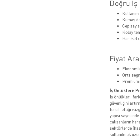
Doğru İş 
Kullanım 
Kumaş day
Cep sayısı
Kolay tem
Hareket ö
Fiyat Ara
Ekonomik:
Orta segm
Premium:
İş Önlükleri: 
İş önlükleri, fa
güvenliğini artı
tercih ettiği vaz
yapısı sayesinde
çalışanların hare
sektörlerde (has
kullanılmak üzer