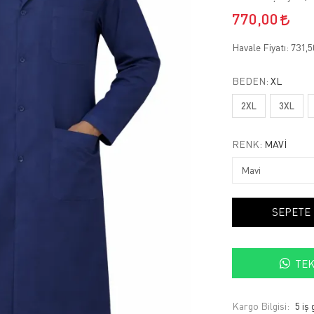
770,00
Havale Fiyatı:
731,
BEDEN:
XL
2XL
3XL
RENK:
MAVI
SEPETE
TEK
Kargo Bilgisi:
5 iş