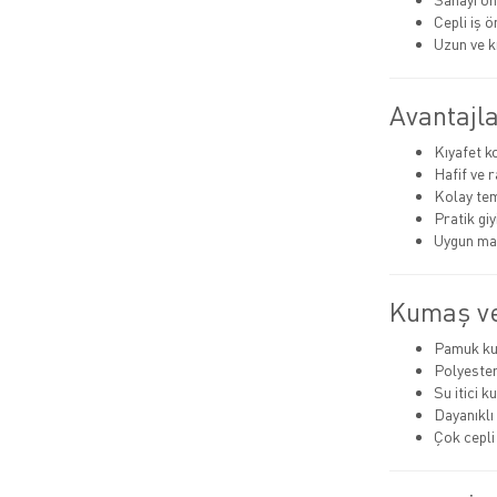
Cepli iş ö
Uzun ve k
Avantajla
Kıyafet 
Hafif ve 
Kolay tem
Pratik giyi
Uygun mal
Kumaş ve
Pamuk k
Polyeste
Su itici 
Dayanıklı 
Çok cepli