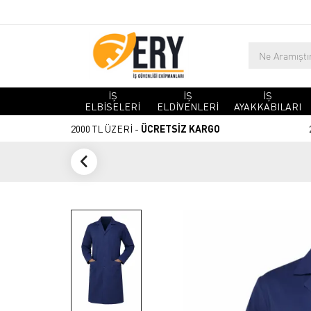
İŞ
İŞ
İŞ
ELBİSELERİ
ELDİVENLERİ
AYAKKABILARI
2000 TL ÜZERİ -
ÜCRETSİZ KARGO