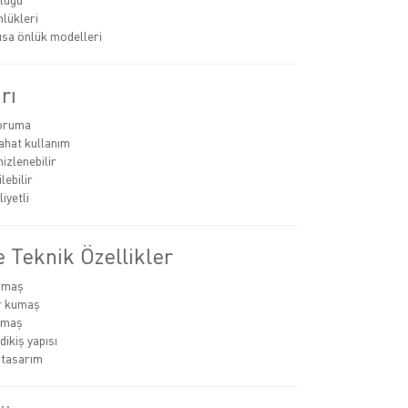
nlükleri
ısa önlük modelleri
rı
koruma
rahat kullanım
izlenebilir
lebilir
iyetli
 Teknik Özellikler
umaş
r kumaş
kumaş
dikiş yapısı
 tasarım