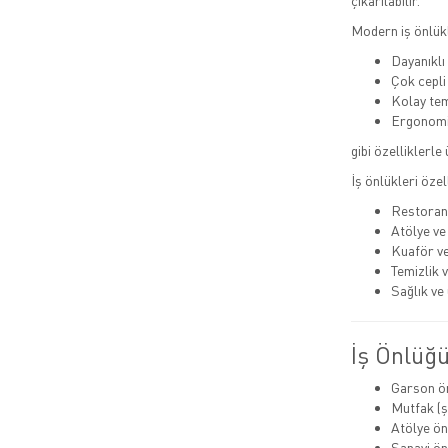
çıkarılabilir.
Modern iş önlükl
Dayanıkl
Çok cepli
Kolay tem
Ergonomi
gibi özelliklerle
İş önlükleri özel
Restoran
Atölye ve
Kuaför ve
Temizlik 
Sağlık ve 
İş Önlüğü
Garson ö
Mutfak (ş
Atölye ön
Sanayi ön