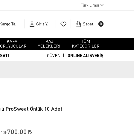
Türk Lirası
Kargo Takip
Giriş Yap
Sepetim
0
KAFA
İKAZ
TÜM
ORUYUCULAR
YELEKLERİ
KATEGORİLER
RSATI
GÜVENLİ -
ONLINE ALIŞVERİŞ
lı ProSweat Önlük 10 Adet
700,00
10
):