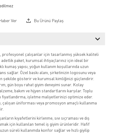
Haber Ver
Bu Ürünü Paylaş
profesyonel çalışanlar için tasarlanmış yüksek kaliteli
adetlik paket, kurumsal ihtiyaçlarınız için ideal bir
klı kumaş yapısı, yoğun kullanım koşullarında uzun
s sağlar. Özel baskı alanı, şirketinizin logosunu veya
n şekilde gösterir ve kurumsal kimliğinizi güçlendirir.
ım, gün boyu rahat giyim deneyimi sunar. Kolay
alzeme, bakım ve hijyen standartlarını karşılar. Toplu
n fiyatlandırma, işletme maliyetlerinizi optimize eder.
, çalışan üniforması veya promosyon amaçlı kullanıma
ir.
ışanların kıyafetlerini kirlenme, sıvı sıçraması ve dış
ak için kullanılan temel iş giyim ürünleridir. Hafif
uzun süreli kullanımda konfor sağlar ve hızlı giyilip