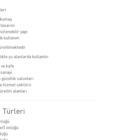
eri:
ı kumaş
 tasarım
izlenebilir yapı
k kullanım
 üretilmektedir.
likle şu alanlarda kullanılır:
 ve kafe
 sanayi
 güzellik salonları
ve hizmet sektörü
üretim alanları
 Türleri
nlüğü
ef) önlüğü
lüğü
lüğü