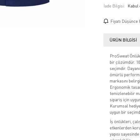
İade Bilgisi:
Fiyatı Düşünce 
ÜRÜN BILGISI
ProSweat Önlük, 
bir çözümdür. 10 
seçimdir. Dayanı
ömürlü performan
markasını belirgi
Ergonomik tasar
temizlenebilir m
sipariş için uygu
Kurumsal hediye
uygun bir seçimd
İş önlükleri, çal
etkenlerden korum
yapısı sayesinde 