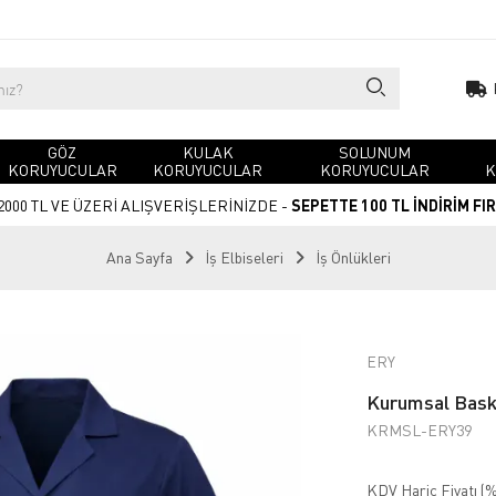
GÖZ
KULAK
SOLUNUM
KORUYUCULAR
KORUYUCULAR
KORUYUCULAR
K
2000 TL VE ÜZERİ ALIŞVERİŞLERİNİZDE -
SEPETTE 100 TL İNDİRİM FI
Ana Sayfa
İş Elbiseleri
İş Önlükleri
ERY
Kurumsal Baskı
KRMSL-ERY39
KDV Hariç Fiyatı (
%