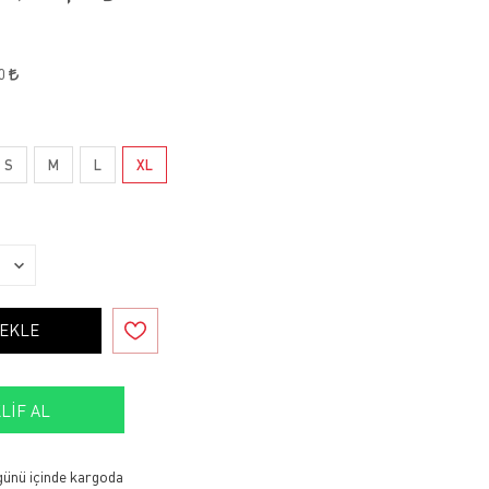
50
S
M
L
XL
 EKLE
LIF AL
 günü içinde kargoda