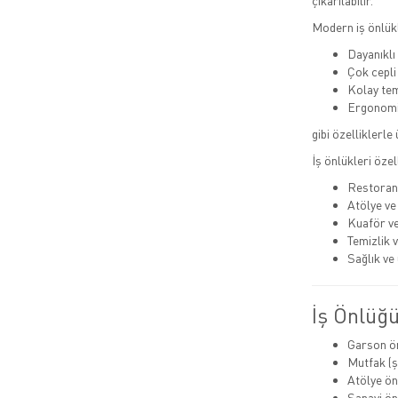
çıkarılabilir.
Modern iş önlükl
Dayanıkl
Çok cepli
Kolay tem
Ergonomi
gibi özelliklerle
İş önlükleri özel
Restoran
Atölye ve
Kuaför ve
Temizlik 
Sağlık ve 
İş Önlüğü
Garson ö
Mutfak (ş
Atölye ön
Sanayi ön