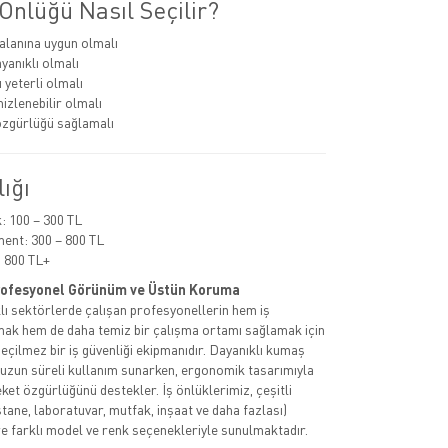
Önlüğü Nasıl Seçilir?
alanına uygun olmalı
anıklı olmalı
 yeterli olmalı
izlenebilir olmalı
zgürlüğü sağlamalı
lığı
 100 – 300 TL
ent: 300 – 800 TL
 800 TL+
Profesyonel Görünüm ve Üstün Koruma
rklı sektörlerde çalışan profesyonellerin hem iş
rmak hem de daha temiz bir çalışma ortamı sağlamak için
geçilmez bir iş güvenliği ekipmanıdır. Dayanıklı kumaş
 uzun süreli kullanım sunarken, ergonomik tasarımıyla
ket özgürlüğünü destekler. İş önlüklerimiz, çeşitli
tane, laboratuvar, mutfak, inşaat ve daha fazlası)
e farklı model ve renk seçenekleriyle sunulmaktadır.