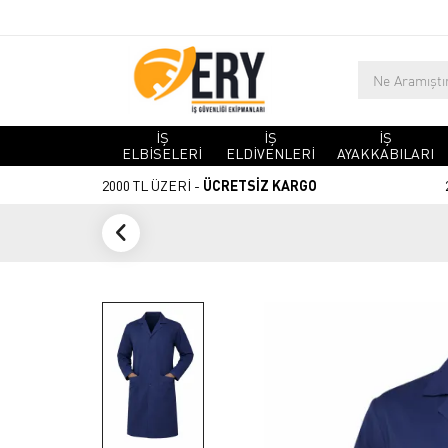
İŞ
İŞ
İŞ
ELBİSELERİ
ELDİVENLERİ
AYAKKABILARI
2000 TL ÜZERİ -
ÜCRETSİZ KARGO