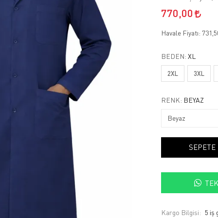
770,00
Havale Fiyatı:
731,
BEDEN:
XL
2XL
3XL
RENK:
BEYAZ
SEPETE
TEK
Kargo Bilgisi:
5 iş