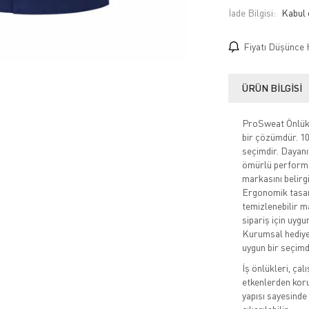
İade Bilgisi:
Fiyatı Düşünce 
ÜRÜN BILGISI
ProSweat Önlük, 
bir çözümdür. 10 
seçimdir. Dayanı
ömürlü performan
markasını belirgi
Ergonomik tasar
temizlenebilir m
sipariş için uygu
Kurumsal hediye
uygun bir seçimd
İş önlükleri, çal
etkenlerden korum
yapısı sayesinde 