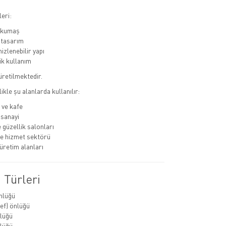
eri:
ı kumaş
 tasarım
izlenebilir yapı
k kullanım
 üretilmektedir.
likle şu alanlarda kullanılır:
 ve kafe
 sanayi
 güzellik salonları
ve hizmet sektörü
üretim alanları
 Türleri
nlüğü
ef) önlüğü
lüğü
lüğü