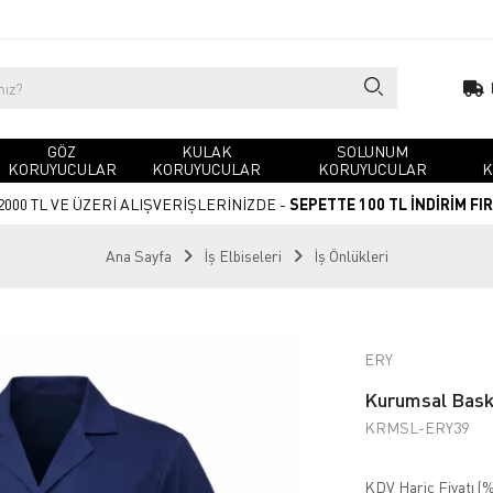
GÖZ
KULAK
SOLUNUM
KORUYUCULAR
KORUYUCULAR
KORUYUCULAR
K
2000 TL VE ÜZERİ ALIŞVERİŞLERİNİZDE -
SEPETTE 100 TL İNDİRİM FI
Ana Sayfa
İş Elbiseleri
İş Önlükleri
ERY
Kurumsal Baskı
KRMSL-ERY39
KDV Hariç Fiyatı (
%