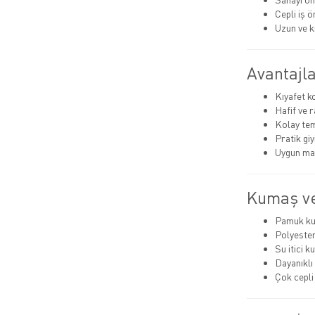
Cepli iş ö
Uzun ve k
Avantajla
Kıyafet 
Hafif ve 
Kolay tem
Pratik giyi
Uygun mal
Kumaş ve
Pamuk k
Polyeste
Su itici 
Dayanıklı 
Çok cepli