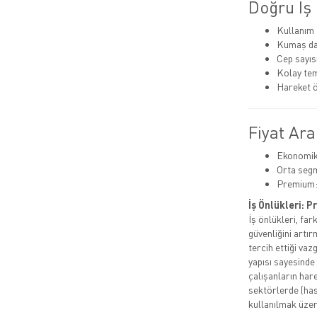
Doğru İş 
Kullanım 
Kumaş day
Cep sayısı
Kolay tem
Hareket ö
Fiyat Ara
Ekonomik:
Orta segm
Premium:
İş Önlükleri: 
İş önlükleri, fa
güvenliğini artı
tercih ettiği vaz
yapısı sayesinde
çalışanların hare
sektörlerde (has
kullanılmak üzer