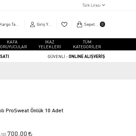
Türk Lirası
Kargo Takip
Giriş Yap
Sepetim
0
KAFA
İKAZ
TÜM
ORUYUCULAR
YELEKLERİ
KATEGORİLER
RSATI
GÜVENLİ -
ONLINE ALIŞVERİŞ
lı ProSweat Önlük 10 Adet
700,00
10
):