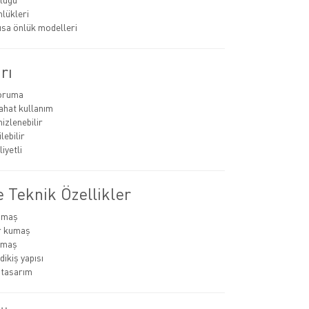
nlükleri
ısa önlük modelleri
rı
koruma
rahat kullanım
izlenebilir
lebilir
iyetli
 Teknik Özellikler
umaş
r kumaş
kumaş
dikiş yapısı
 tasarım