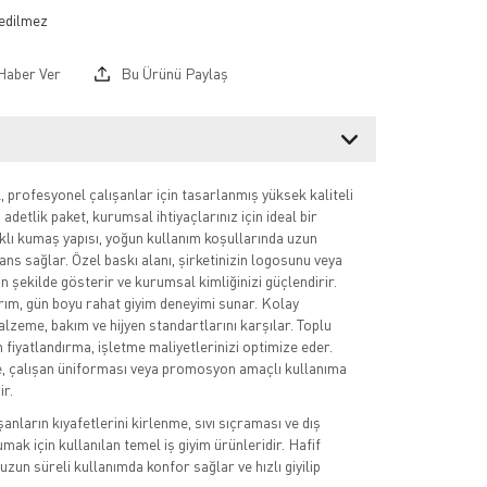
Haber Ver
Bu Ürünü Paylaş
profesyonel çalışanlar için tasarlanmış yüksek kaliteli
adetlik paket, kurumsal ihtiyaçlarınız için ideal bir
klı kumaş yapısı, yoğun kullanım koşullarında uzun
s sağlar. Özel baskı alanı, şirketinizin logosunu veya
n şekilde gösterir ve kurumsal kimliğinizi güçlendirir.
ım, gün boyu rahat giyim deneyimi sunar. Kolay
alzeme, bakım ve hijyen standartlarını karşılar. Toplu
n fiyatlandırma, işletme maliyetlerinizi optimize eder.
, çalışan üniforması veya promosyon amaçlı kullanıma
ir.
ışanların kıyafetlerini kirlenme, sıvı sıçraması ve dış
ak için kullanılan temel iş giyim ürünleridir. Hafif
uzun süreli kullanımda konfor sağlar ve hızlı giyilip