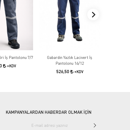
Gabardin Kışlık Gri İş Pantolonu 7/7
Gabardin Yazlık Lacivert İş
Gabardin 
Pantolonu 16/12
50
+KDV
526,50
55
+KDV
KAMPANYALARDAN HABERDAR OLMAK İÇİN