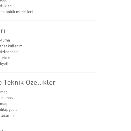
nlükleri
ısa önlük modelleri
rı
koruma
rahat kullanım
izlenebilir
lebilir
iyetli
 Teknik Özellikler
umaş
r kumaş
kumaş
dikiş yapısı
 tasarım