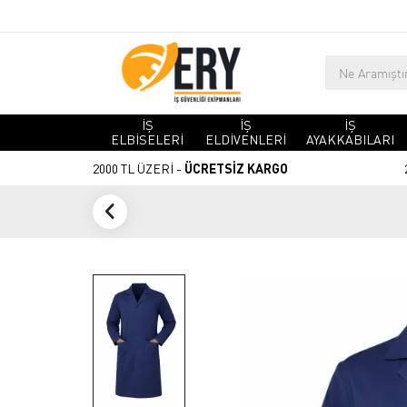
İŞ
İŞ
İŞ
ELBİSELERİ
ELDİVENLERİ
AYAKKABILARI
2000 TL ÜZERİ -
ÜCRETSİZ KARGO