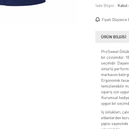
İade Bilgisi:
Fiyatı Düşünce 
ÜRÜN BILGISI
ProSweat Önlük, 
bir çözümdür. 10 
seçimdir. Dayanı
ömürlü performan
markasını belirgi
Ergonomik tasar
temizlenebilir m
sipariş için uygu
Kurumsal hediye
uygun bir seçimd
İş önlükleri, çal
etkenlerden korum
yapısı sayesinde 