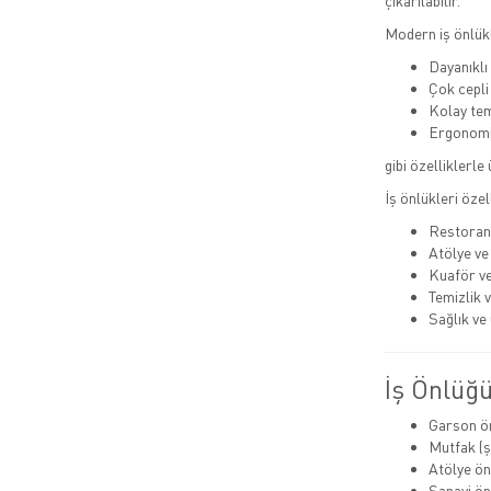
çıkarılabilir.
Modern iş önlükl
Dayanıkl
Çok cepli
Kolay tem
Ergonomi
gibi özelliklerle
İş önlükleri özel
Restoran
Atölye ve
Kuaför ve
Temizlik 
Sağlık ve 
İş Önlüğü
Garson ö
Mutfak (ş
Atölye ön
Sanayi ön