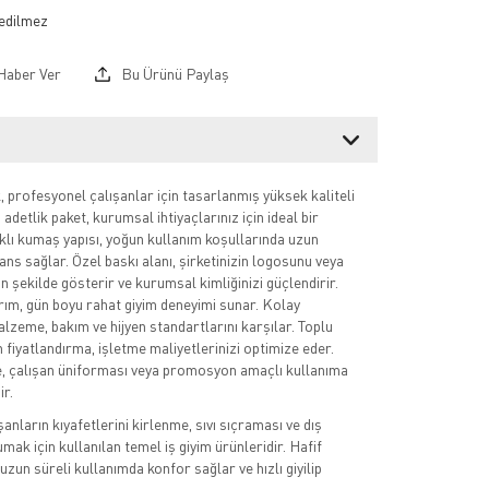
Haber Ver
Bu Ürünü Paylaş
profesyonel çalışanlar için tasarlanmış yüksek kaliteli
adetlik paket, kurumsal ihtiyaçlarınız için ideal bir
klı kumaş yapısı, yoğun kullanım koşullarında uzun
s sağlar. Özel baskı alanı, şirketinizin logosunu veya
n şekilde gösterir ve kurumsal kimliğinizi güçlendirir.
ım, gün boyu rahat giyim deneyimi sunar. Kolay
alzeme, bakım ve hijyen standartlarını karşılar. Toplu
n fiyatlandırma, işletme maliyetlerinizi optimize eder.
, çalışan üniforması veya promosyon amaçlı kullanıma
ir.
ışanların kıyafetlerini kirlenme, sıvı sıçraması ve dış
ak için kullanılan temel iş giyim ürünleridir. Hafif
uzun süreli kullanımda konfor sağlar ve hızlı giyilip