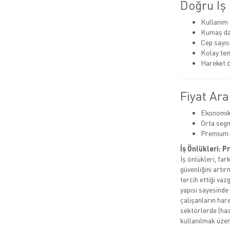
Doğru İş 
Kullanım 
Kumaş day
Cep sayısı
Kolay tem
Hareket ö
Fiyat Ara
Ekonomik:
Orta segm
Premium:
İş Önlükleri: 
İş önlükleri, fa
güvenliğini artı
tercih ettiği vaz
yapısı sayesinde
çalışanların hare
sektörlerde (has
kullanılmak üzer