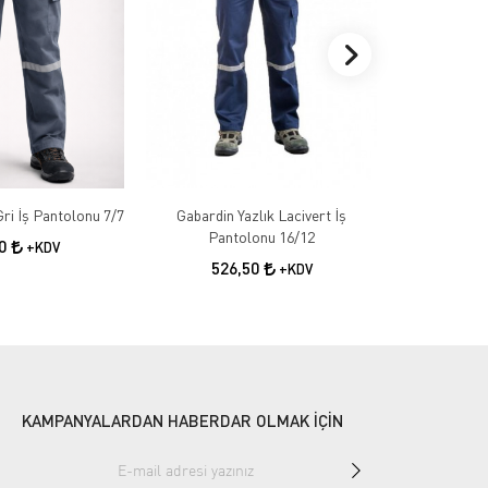
Gabardin Kışlık Gri İş Pantolonu 7/7
Gabardin Yazlık Lacivert İş
Gabardin 
Pantolonu 16/12
50
+KDV
526,50
55
+KDV
KAMPANYALARDAN HABERDAR OLMAK İÇİN