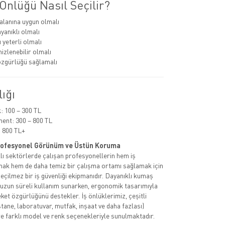
Önlüğü Nasıl Seçilir?
alanına uygun olmalı
anıklı olmalı
 yeterli olmalı
izlenebilir olmalı
zgürlüğü sağlamalı
lığı
 100 – 300 TL
ent: 300 – 800 TL
 800 TL+
Profesyonel Görünüm ve Üstün Koruma
rklı sektörlerde çalışan profesyonellerin hem iş
rmak hem de daha temiz bir çalışma ortamı sağlamak için
geçilmez bir iş güvenliği ekipmanıdır. Dayanıklı kumaş
 uzun süreli kullanım sunarken, ergonomik tasarımıyla
ket özgürlüğünü destekler. İş önlüklerimiz, çeşitli
tane, laboratuvar, mutfak, inşaat ve daha fazlası)
e farklı model ve renk seçenekleriyle sunulmaktadır.