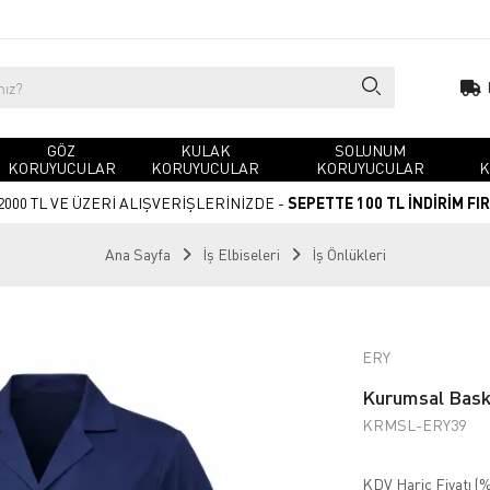
GÖZ
KULAK
SOLUNUM
KORUYUCULAR
KORUYUCULAR
KORUYUCULAR
K
2000 TL VE ÜZERİ ALIŞVERİŞLERİNİZDE -
SEPETTE 100 TL İNDİRİM FI
Ana Sayfa
İş Elbiseleri
İş Önlükleri
ERY
Kurumsal Baskı
KRMSL-ERY39
KDV Hariç Fiyatı (
%