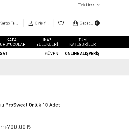
Türk Lirası
Kargo Takip
Giriş Yap
Sepetim
0
KAFA
İKAZ
TÜM
ORUYUCULAR
YELEKLERİ
KATEGORİLER
RSATI
GÜVENLİ -
ONLINE ALIŞVERİŞ
lı ProSweat Önlük 10 Adet
700,00
10
):