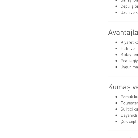
Cepli iş ö
Uzun ve k
Avantajla
Kıyafet 
Hafif ve 
Kolay tem
Pratik giyi
Uygun mal
Kumaş ve
Pamuk k
Polyeste
Su itici 
Dayanıklı 
Çok cepli