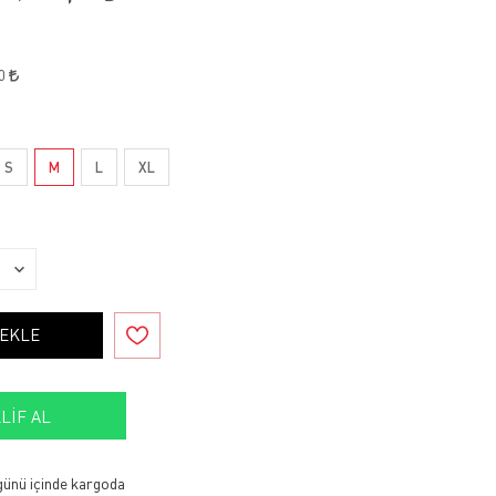
50
S
M
L
XL
 EKLE
LIF AL
 günü içinde kargoda