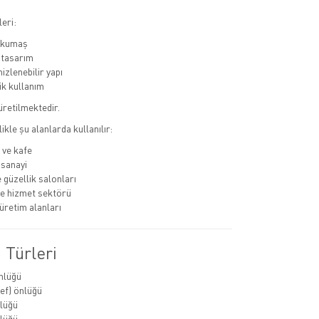
eri:
ı kumaş
 tasarım
izlenebilir yapı
k kullanım
 üretilmektedir.
likle şu alanlarda kullanılır:
 ve kafe
 sanayi
 güzellik salonları
ve hizmet sektörü
üretim alanları
 Türleri
nlüğü
ef) önlüğü
lüğü
lüğü