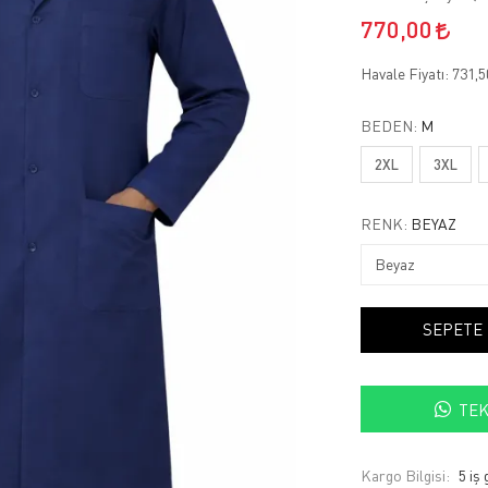
770,00
Havale Fiyatı:
731,
BEDEN:
M
2XL
3XL
RENK:
BEYAZ
SEPETE
TEK
Kargo Bilgisi:
5 iş