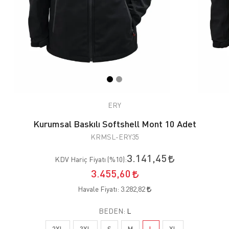
ERY
Kurumsal Baskılı Softshell Mont 10 Adet
KRMSL-ERY35
3.141,45
KDV Hariç Fiyatı (
%10
):
3.455,60
Havale Fiyatı:
3.282,82
BEDEN:
L
2XL
3XL
S
M
L
XL