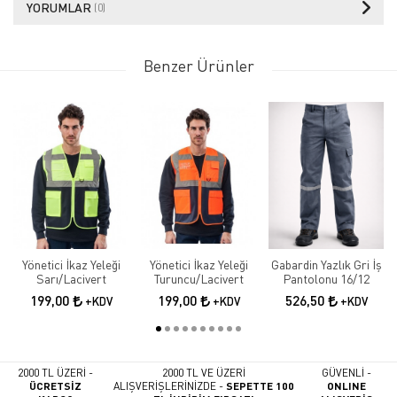
YORUMLAR
(0)
Benzer Ürünler
Yönetici İkaz Yeleği
Yönetici İkaz Yeleği
Gabardin Yazlık Gri İş
Sarı/Lacivert
Turuncu/Lacivert
Pantolonu 16/12
199,00
199,00
526,50
+KDV
+KDV
+KDV
2000 TL ÜZERİ -
2000 TL VE ÜZERİ
GÜVENLİ -
ÜCRETSİZ
ALIŞVERİŞLERİNİZDE -
SEPETTE 100
ONLINE