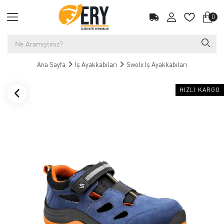
0
Ana Sayfa
İş Ayakkabıları
Swolx İş Ayakkabıları
HIZLI KARGO