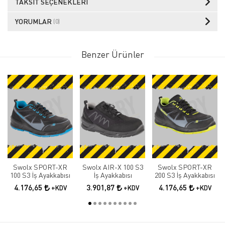
TAKSIT SEÇENEKLERI
YORUMLAR
(0)
Benzer Ürünler
Swolx SPORT-XR
Swolx AIR-X 100 S3
Swolx SPORT-XR
100 S3 İş Ayakkabısı
İş Ayakkabısı
200 S3 İş Ayakkabısı
4.176,65
3.901,87
4.176,65
+KDV
+KDV
+KDV