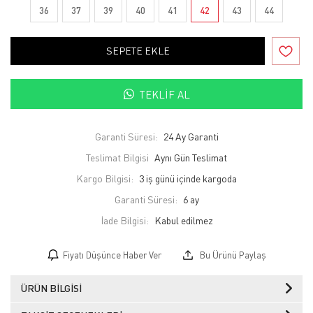
36
37
39
40
41
42
43
44
SEPETE EKLE
TEKLIF AL
Garanti Süresi:
24 Ay Garanti
Teslimat Bilgisi
Aynı Gün Teslimat
Kargo Bilgisi:
3 iş günü içinde kargoda
Garanti Süresi:
6 ay
İade Bilgisi:
Fiyatı Düşünce Haber Ver
Bu Ürünü Paylaş
ÜRÜN BILGISI