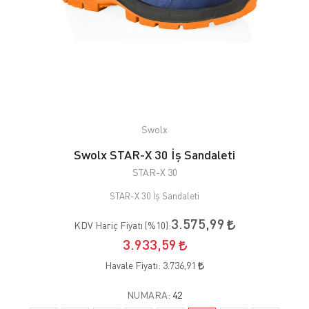
Swolx
Swolx STAR-X 30 İş Sandaleti
STAR-X 30
STAR-X 30 İş Sandaleti
3.575,99
KDV Hariç Fiyatı (
%10
):
3.933,59
Havale Fiyatı:
3.736,91
NUMARA:
42