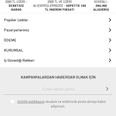
2000 TL ÜZERİ -
2000 TL VE ÜZERİ
GÜVENLİ -
ÜCRETSİZ
ALIŞVERİŞLERİNİZDE -
SEPETTE 100
ONLINE
KARGO
TL İNDİRİM FIRSATI
ALIŞVERİŞ
Popüler Linkler
Pazaryerlerimiz
ÖDEME
KURUMSAL
İş Güvenliği Rehberi
KAMPANYALARDAN HABERDAR OLMAK İÇİN
Gizlilik politikasını
okudum ve elektronik posta almayı kabul
ediyorum.