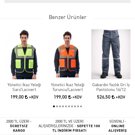
Benzer Ürünler
Yönetici İkaz Yeleği
Yönetici İkaz Yeleği
Gabardin Yazlık Gri İş
Sarı/Lacivert
Turuncu/Lacivert
Pantolonu 16/12
199,00
199,00
526,50
+KDV
+KDV
+KDV
2000 TL ÜZERİ -
2000 TL VE ÜZERİ
GÜVENLİ -
ÜCRETSİZ
ALIŞVERİŞLERİNİZDE -
SEPETTE 100
ONLINE
KARGO
TL İNDİRİM FIRSATI
ALIŞVERİŞ