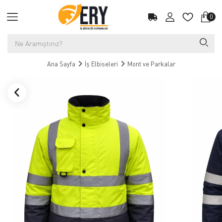
0
Ana Sayfa
İş Elbiseleri
Mont ve Parkalar