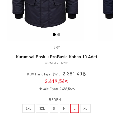
ERY
Kurumsal Baskılı ProBasic Kaban 10 Adet
KRMSL-ERY31
2.381,40
KDV Hariç Fiyatı (
%10
):
2.619,54
Havale Fiyatı:
2.488,56
BEDEN:
L
2XL
3XL
S
M
L
XL