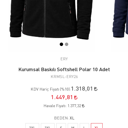
ERY
Kurumsal Baskılı Softshell Polar 10 Adet
KRMSL-ERY26
1.318,01
KDV Hariç Fiyatı (
%10
):
1.449,81
Havale Fiyatı:
1.377,32
BEDEN:
XL
2XL
3XL
S
M
L
XL