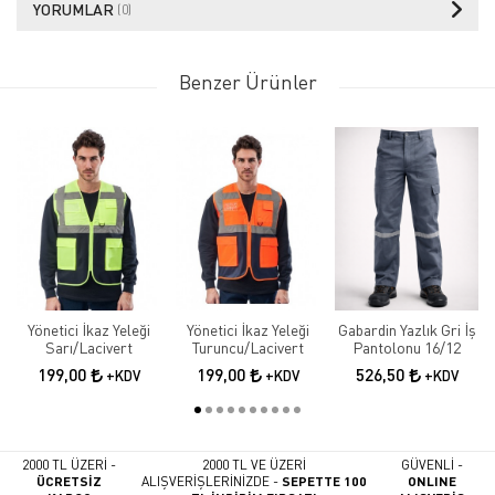
YORUMLAR
(0)
Benzer Ürünler
Yönetici İkaz Yeleği
Yönetici İkaz Yeleği
Gabardin Yazlık Gri İş
Sarı/Lacivert
Turuncu/Lacivert
Pantolonu 16/12
199,00
199,00
526,50
+KDV
+KDV
+KDV
2000 TL ÜZERİ -
2000 TL VE ÜZERİ
GÜVENLİ -
ÜCRETSİZ
ALIŞVERİŞLERİNİZDE -
SEPETTE 100
ONLINE