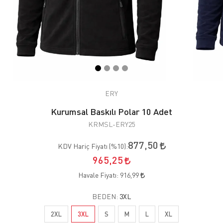
ERY
Kurumsal Baskılı Polar 10 Adet
KRMSL-ERY25
877,50
KDV Hariç Fiyatı (
%10
):
965,25
Havale Fiyatı:
916,99
BEDEN:
3XL
2XL
3XL
S
M
L
XL