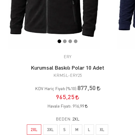
ERY
Kurumsal Baskılı Polar 10 Adet
KRMSL-ERY25
877,50
KDV Hariç Fiyatı (
%10
):
965,25
Havale Fiyatı:
916,99
BEDEN:
2XL
2XL
3XL
S
M
L
XL