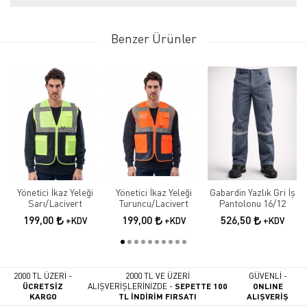
Benzer Ürünler
Yönetici İkaz Yeleği
Yönetici İkaz Yeleği
Gabardin Yazlık Gri İş
Sarı/Lacivert
Turuncu/Lacivert
Pantolonu 16/12
199,00
199,00
526,50
+KDV
+KDV
+KDV
2000 TL ÜZERİ -
2000 TL VE ÜZERİ
GÜVENLİ -
ÜCRETSİZ
ALIŞVERİŞLERİNİZDE -
SEPETTE 100
ONLINE
KARGO
TL İNDİRİM FIRSATI
ALIŞVERİŞ