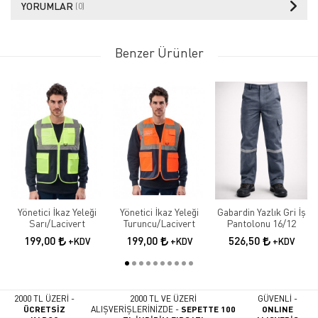
YORUMLAR
(0)
Benzer Ürünler
Yönetici İkaz Yeleği
Yönetici İkaz Yeleği
Gabardin Yazlık Gri İş
Sarı/Lacivert
Turuncu/Lacivert
Pantolonu 16/12
199,00
199,00
526,50
+KDV
+KDV
+KDV
2000 TL ÜZERİ -
2000 TL VE ÜZERİ
GÜVENLİ -
ÜCRETSİZ
ALIŞVERİŞLERİNİZDE -
SEPETTE 100
ONLINE