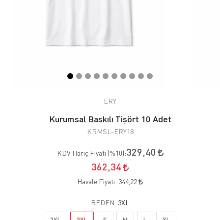
ERY
Kurumsal Baskılı Tişört 10 Adet
KRMSL-ERY18
329,40
KDV Hariç Fiyatı (
%10
):
362,34
Havale Fiyatı:
344,22
BEDEN:
3XL
2XL
3XL
S
M
L
XL