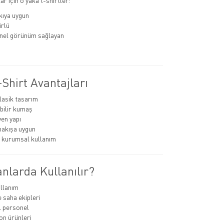
r için o yaka t-shirtler:
kıya uygun
rlü
nel görünüm sağlayan
Shirt Avantajları
lasik tasarım
bilir kumaş
en yapı
nakışa uygun
 kurumsal kullanım
nlarda Kullanılır?
llanım
e saha ekipleri
 personel
n ürünleri