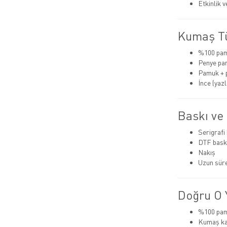
Etkinlik 
Kumaş Tü
%100 pa
Penye pa
Pamuk + 
İnce (yazlı
Baskı ve
Serigrafi
DTF bask
Nakış
Uzun süre
Doğru O Y
%100 pamu
Kumaş kal