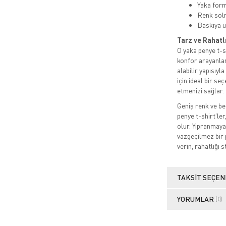
Yaka for
Renk sol
Baskıya u
Tarz ve Rahatl
O yaka penye t-sh
konfor arayanlar
alabilir yapısıyl
için ideal bir s
etmenizi sağlar.
Geniş renk ve be
penye t-shirt’ler
olur. Yıpranmaya
vazgeçilmez bir 
verin, rahatlığı s
TAKSIT SEÇEN
YORUMLAR
(0)