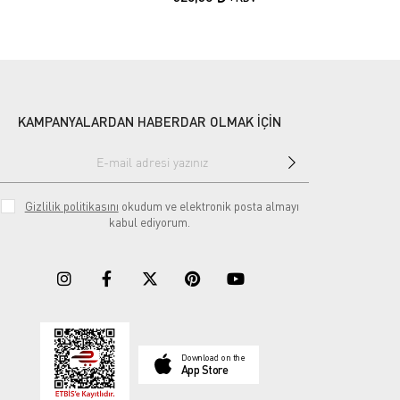
KAMPANYALARDAN HABERDAR OLMAK İÇİN
Gizlilik politikasını
okudum ve elektronik posta almayı
kabul ediyorum.
Download on the
App Store