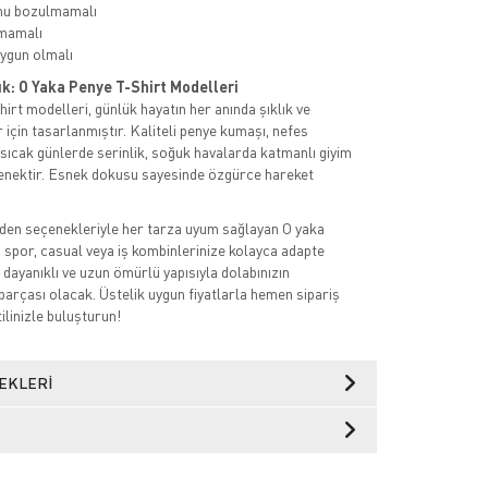
mu bozulmamalı
mamalı
ygun olmalı
ık: O Yaka Penye T-Shirt Modelleri
irt modelleri, günlük hayatın her anında şıklık ve
 için tasarlanmıştır. Kaliteli penye kumaşı, nefes
a sıcak günlerde serinlik, soğuk havalarda katmanlı giyim
eçenektir. Esnek dokusu sayesinde özgürce hareket
den seçenekleriyle her tarza uyum sağlayan O yaka
, spor, casual veya iş kombinlerinize kolayca adapte
 dayanıklı ve uzun ömürlü yapısıyla dolabınızın
parçası olacak. Üstelik uygun fiyatlarla hemen sipariş
tilinizle buluşturun!
EKLERI