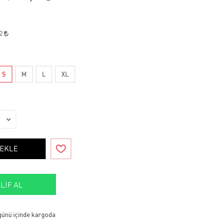
22
S
M
L
XL
 EKLE
LIF AL
 günü içinde kargoda