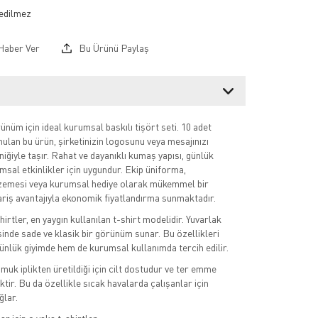
Haber Ver
Bu Ürünü Paylaş
nüm için ideal kurumsal baskılı tişört seti. 10 adet
nulan bu ürün, şirketinizin logosunu veya mesajınızı
kniğiyle taşır. Rahat ve dayanıklı kumaş yapısı, günlük
msal etkinlikler için uygundur. Ekip üniforma,
emesi veya kurumsal hediye olarak mükemmel bir
ariş avantajıyla ekonomik fiyatlandırma sunmaktadır.
irtler, en yaygın kullanılan t-shirt modelidir. Yuvarlak
sinde sade ve klasik bir görünüm sunar. Bu özellikleri
nlük giyimde hem de kurumsal kullanımda tercih edilir.
uk iplikten üretildiği için cilt dostudur ve ter emme
tir. Bu da özellikle sıcak havalarda çalışanlar için
ğlar.