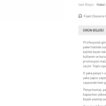
İade Bilgisi:
Fiyatı Düşünce 
ÜRÜN BILGISI
Profesyonel görü
paket halinde su
kaliteli baskı te
kullanım ve kuru
promosyon malz
seçim. Toplu sip
O yaka penye t-sh
yaka yapısı saye
sayesinde hem gü
Penye kumaş, pam
kapasitesi yüksek
büyük avantaj sa