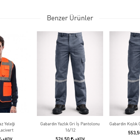
Benzer Ürünler
az Yeleği
Gabardin Yazlık Gri İş Pantolonu
acivert
16/12
553,
526,50
+KDV
+KDV