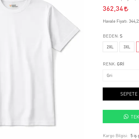
362,34
Havale Fiyatı:
344,
BEDEN:
S
2XL
3XL
RENK:
GRI
SEPETE
TEK
Kargo Bilgisi:
5 iş