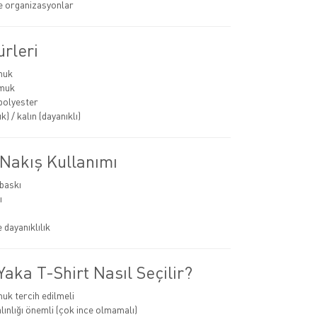
ve organizasyonlar
rleri
muk
muk
polyester
k) / kalın (dayanıklı)
 Nakış Kullanımı
 baskı
ı
 dayanıklılık
aka T-Shirt Nasıl Seçilir?
k tercih edilmeli
ınlığı önemli (çok ince olmamalı)