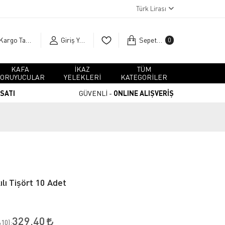
Türk Lirası
Kargo Takip
Giriş Yap
Sepetim
0
KAFA
İKAZ
TÜM
ORUYUCULAR
YELEKLERİ
KATEGORİLER
RSATI
GÜVENLİ -
ONLINE ALIŞVERİŞ
lı Tişört 10 Adet
329,40
10
):