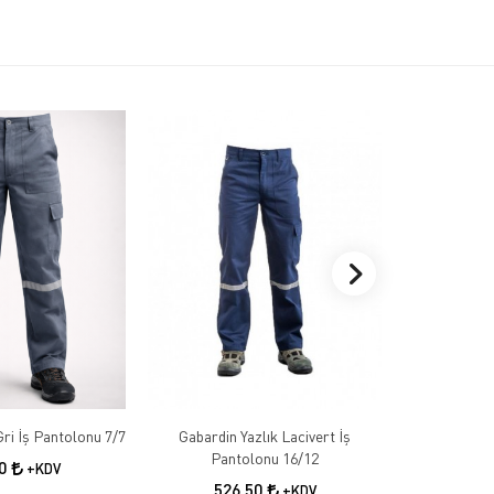
Gabardin Kışlık Gri İş Pantolonu 7/7
Gabardin Yazlık Lacivert İş
Gabardin 
Pantolonu 16/12
50
+KDV
526,50
55
+KDV