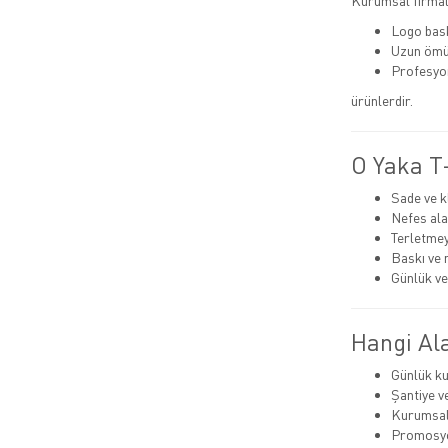
Kurumsal firmala
Logo bas
Uzun ömü
Profesyo
ürünlerdir.
O Yaka T-
Sade ve k
Nefes ala
Terletmey
Baskı ve 
Günlük ve
Hangi Ala
Günlük ku
Şantiye v
Kurumsal
Promosyo