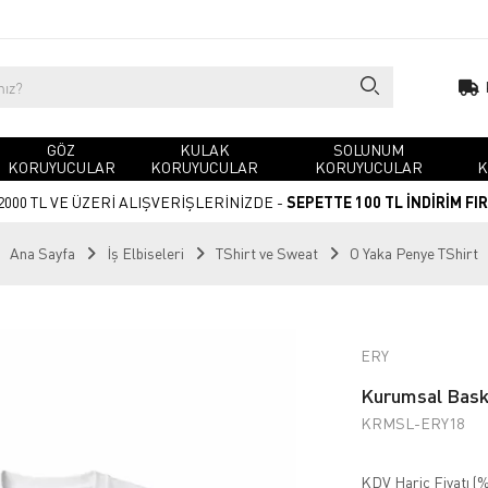
GÖZ
KULAK
SOLUNUM
KORUYUCULAR
KORUYUCULAR
KORUYUCULAR
K
2000 TL VE ÜZERİ ALIŞVERİŞLERİNİZDE -
SEPETTE 100 TL İNDİRİM FI
Ana Sayfa
İş Elbiseleri
TShirt ve Sweat
O Yaka Penye TShirt
ERY
Kurumsal Baskı
KRMSL-ERY18
KDV Hariç Fiyatı (
%