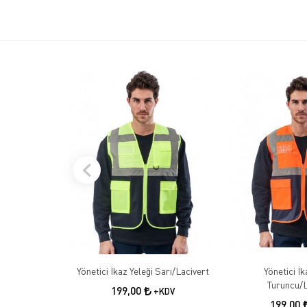
Yönetici İkaz Yeleği Sarı/Lacivert
Yönetici İk
Turuncu/L
199,00
+KDV
199,00