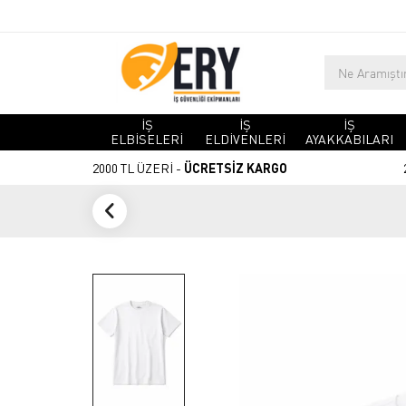
İŞ
İŞ
İŞ
ELBİSELERİ
ELDİVENLERİ
AYAKKABILARI
2000 TL ÜZERİ -
ÜCRETSİZ KARGO