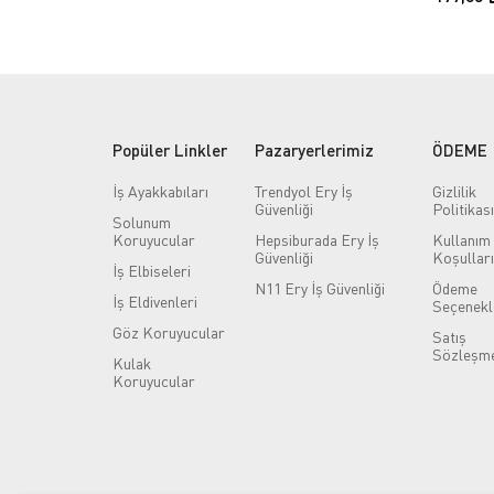
Popüler Linkler
Pazaryerlerimiz
ÖDEME
İş Ayakkabıları
Trendyol Ery İş
Gizlilik
Güvenliği
Politikası
Solunum
Koruyucular
Hepsiburada Ery İş
Kullanım
Güvenliği
Koşulları
İş Elbiseleri
N11 Ery İş Güvenliği
Ödeme
İş Eldivenleri
Seçenekl
Göz Koruyucular
Satış
Sözleşme
Kulak
Koruyucular