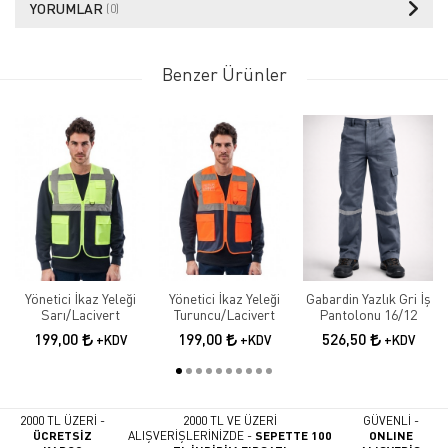
YORUMLAR
(0)
Benzer Ürünler
Yönetici İkaz Yeleği
Yönetici İkaz Yeleği
Gabardin Yazlık Gri İş
Sarı/Lacivert
Turuncu/Lacivert
Pantolonu 16/12
199,00
199,00
526,50
+KDV
+KDV
+KDV
2000 TL ÜZERİ -
2000 TL VE ÜZERİ
GÜVENLİ -
ÜCRETSİZ
ALIŞVERİŞLERİNİZDE -
SEPETTE 100
ONLINE