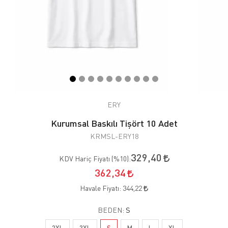
ERY
Kurumsal Baskılı Tişört 10 Adet
KRMSL-ERY18
329,40
KDV Hariç Fiyatı (
%10
):
362,34
Havale Fiyatı:
344,22
BEDEN:
S
2XL
3XL
S
M
L
XL