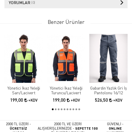
YORUMLAR
(0)
Benzer Ürünler
Yönetici İkaz Yeleği
Yönetici İkaz Yeleği
Gabardin Yazlık Gri İş
Sarı/Lacivert
Turuncu/Lacivert
Pantolonu 16/12
199,00
199,00
526,50
+KDV
+KDV
+KDV
2000 TL ÜZERİ -
2000 TL VE ÜZERİ
GÜVENLİ -
ÜCRETSİZ
ALIŞVERİŞLERİNİZDE -
SEPETTE 100
ONLINE