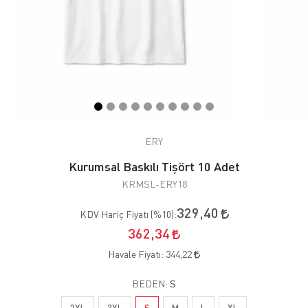
ERY
Kurumsal Baskılı Tişört 10 Adet
KRMSL-ERY18
329,40
KDV Hariç Fiyatı (
%10
):
362,34
Havale Fiyatı:
344,22
BEDEN:
S
2XL
3XL
S
M
L
XL