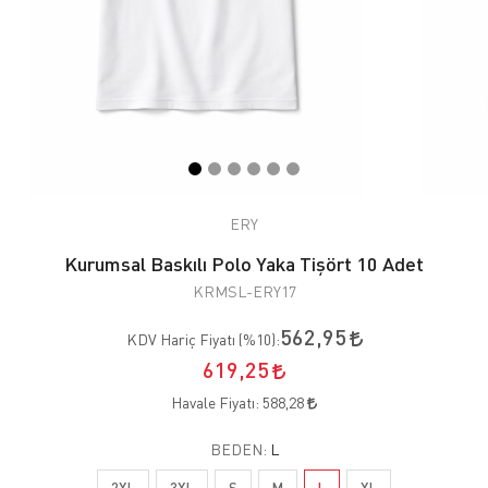
ERY
Kurumsal Baskılı Polo Yaka Tişört 10 Adet
KRMSL-ERY17
562,95
KDV Hariç Fiyatı (
%10
):
619,25
Havale Fiyatı:
588,28
BEDEN:
L
2XL
3XL
S
M
L
XL