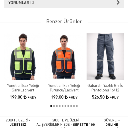
YORUMLAR
(0)
Benzer Ürünler
Yönetici İkaz Yeleği
Yönetici İkaz Yeleği
Gabardin Yazlık Gri İş
Sarı/Lacivert
Turuncu/Lacivert
Pantolonu 16/12
199,00
199,00
526,50
+KDV
+KDV
+KDV
2000 TL ÜZERİ -
2000 TL VE ÜZERİ
GÜVENLİ -
ÜCRETSİZ
ALIŞVERİŞLERİNİZDE -
SEPETTE 100
ONLINE