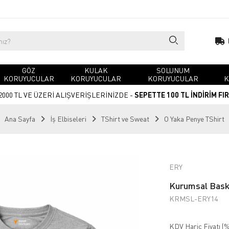
GÖZ
KULAK
SOLUNUM
KORUYUCULAR
KORUYUCULAR
KORUYUCULAR
K
2000 TL VE ÜZERİ ALIŞVERİŞLERİNİZDE -
SEPETTE 100 TL İNDİRİM FI
Ana Sayfa
İş Elbiseleri
TShirt ve Sweat
O Yaka Penye TShirt
ERY
Kurumsal Baskı
KRMSL-ERY14
KDV Hariç Fiyatı (
%