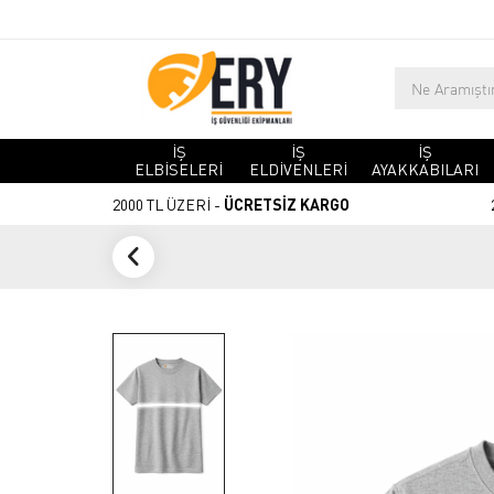
İŞ
İŞ
İŞ
ELBİSELERİ
ELDİVENLERİ
AYAKKABILARI
2000 TL ÜZERİ -
ÜCRETSİZ KARGO