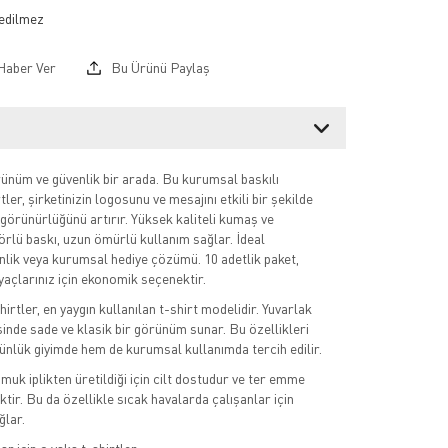
Haber Ver
Bu Ürünü Paylaş
nüm ve güvenlik bir arada. Bu kurumsal baskılı
tler, şirketinizin logosunu ve mesajını etkili bir şekilde
n görünürlüğünü artırır. Yüksek kaliteli kumaş ve
törlü baskı, uzun ömürlü kullanım sağlar. İdeal
lik veya kurumsal hediye çözümü. 10 adetlik paket,
iyaçlarınız için ekonomik seçenektir.
irtler, en yaygın kullanılan t-shirt modelidir. Yuvarlak
sinde sade ve klasik bir görünüm sunar. Bu özellikleri
nlük giyimde hem de kurumsal kullanımda tercih edilir.
uk iplikten üretildiği için cilt dostudur ve ter emme
tir. Bu da özellikle sıcak havalarda çalışanlar için
ğlar.