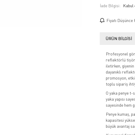
İade Bilgisi:
Fiyatı Düşünce 
ÜRÜN BILGISI
Profesyonel görü
reflektörlü tişör
iletirken, giyeni
dayanıklı reflek
promosyon, etkin
toplu sipariş iht
O yaka penye t-sh
yaka yapısı saye
sayesinde hem gü
Penye kumaş, pam
kapasitesi yüksek
büyük avantaj sa