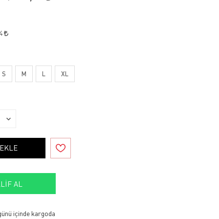
94
S
M
L
XL
 EKLE
LIF AL
 günü içinde kargoda