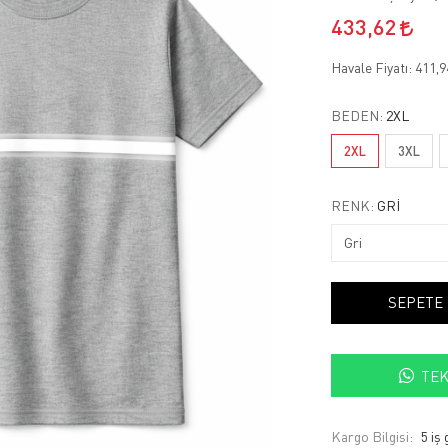
433,62
Havale Fiyatı:
411,
BEDEN:
2XL
2XL
3XL
RENK:
GRI
SEPETE
TEK
Kargo Bilgisi:
5 iş