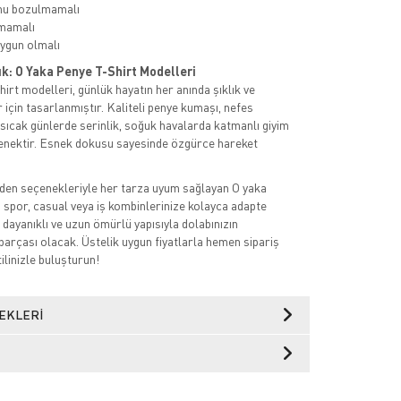
mu bozulmamalı
mamalı
ygun olmalı
ık: O Yaka Penye T-Shirt Modelleri
irt modelleri, günlük hayatın her anında şıklık ve
 için tasarlanmıştır. Kaliteli penye kumaşı, nefes
a sıcak günlerde serinlik, soğuk havalarda katmanlı giyim
eçenektir. Esnek dokusu sayesinde özgürce hareket
den seçenekleriyle her tarza uyum sağlayan O yaka
, spor, casual veya iş kombinlerinize kolayca adapte
 dayanıklı ve uzun ömürlü yapısıyla dolabınızın
parçası olacak. Üstelik uygun fiyatlarla hemen sipariş
tilinizle buluşturun!
EKLERI