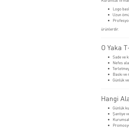
Kurumsal firmala
Logo bas
Uzun ömü
Profesyo
ürünlerdir.
O Yaka T-
Sade ve k
Nefes ala
Terletmey
Baskı ve 
Günlük ve
Hangi Ala
Günlük ku
Şantiye v
Kurumsal
Promosyo