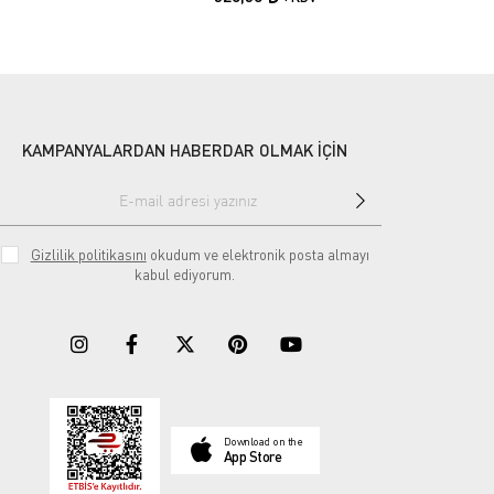
KAMPANYALARDAN HABERDAR OLMAK İÇİN
Gizlilik politikasını
okudum ve elektronik posta almayı
kabul ediyorum.
Download on the
App Store