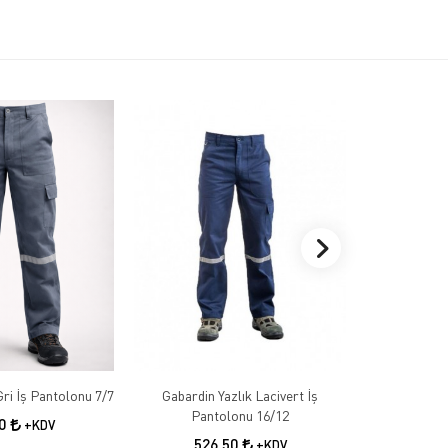
Gabardin Kışlık Gri İş Pantolonu 7/7
Gabardin Yazlık Lacivert İş
Gabardin 
Pantolonu 16/12
50
+KDV
526,50
55
+KDV