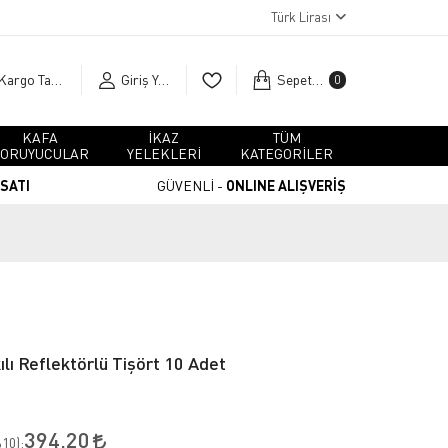
Türk Lirası
Kargo Takip
Giriş Yap
Sepetim
0
KAFA
İKAZ
TÜM
ORUYUCULAR
YELEKLERİ
KATEGORİLER
RSATI
GÜVENLİ -
ONLINE ALIŞVERİŞ
lı Reflektörlü Tişört 10 Adet
394,20
10
):