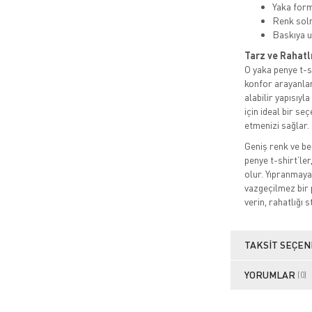
Yaka for
Renk sol
Baskıya u
Tarz ve Rahatl
O yaka penye t-sh
konfor arayanlar
alabilir yapısıyl
için ideal bir s
etmenizi sağlar.
Geniş renk ve be
penye t-shirt’ler
olur. Yıpranmaya
vazgeçilmez bir 
verin, rahatlığı s
TAKSIT SEÇEN
YORUMLAR
(0)