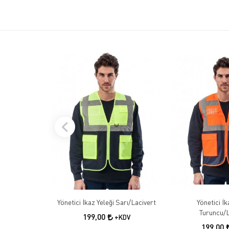
Yönetici İkaz Yeleği Sarı/Lacivert
Yönetici İk
Turuncu/L
199,00
+KDV
199,00