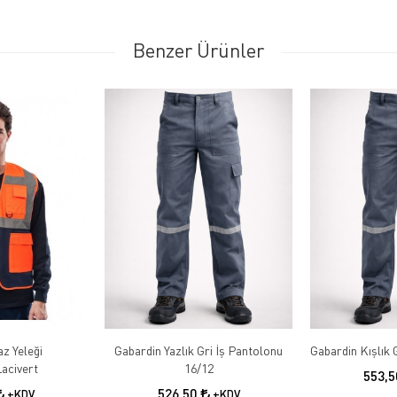
Benzer Ürünler
az Yeleği
Gabardin Yazlık Gri İş Pantolonu
acivert
16/12
553,
526,50
+KDV
+KDV