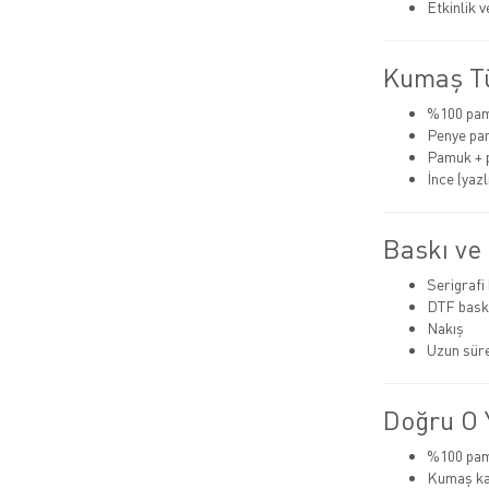
Etkinlik 
Kumaş Tü
%100 pa
Penye pa
Pamuk + 
İnce (yazlı
Baskı ve
Serigrafi
DTF bask
Nakış
Uzun süre
Doğru O Y
%100 pamu
Kumaş kal