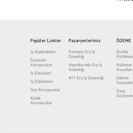
Popüler Linkler
Pazaryerlerimiz
ÖDEME
İş Ayakkabıları
Trendyol Ery İş
Gizlilik
Güvenliği
Politikası
Solunum
Koruyucular
Hepsiburada Ery İş
Kullanım
Güvenliği
Koşulları
İş Elbiseleri
N11 Ery İş Güvenliği
Ödeme
İş Eldivenleri
Seçenekl
Göz Koruyucular
Satış
Sözleşme
Kulak
Koruyucular