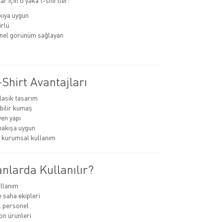
r için o yaka t-shirtler:
kıya uygun
rlü
nel görünüm sağlayan
Shirt Avantajları
lasik tasarım
bilir kumaş
en yapı
nakışa uygun
 kurumsal kullanım
nlarda Kullanılır?
llanım
e saha ekipleri
 personel
n ürünleri