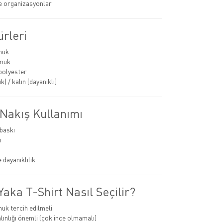
ve organizasyonlar
rleri
muk
muk
polyester
k) / kalın (dayanıklı)
 Nakış Kullanımı
 baskı
ı
 dayanıklılık
aka T-Shirt Nasıl Seçilir?
k tercih edilmeli
ınlığı önemli (çok ince olmamalı)