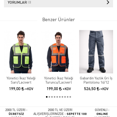
YORUMLAR
(0)
Benzer Ürünler
Yönetici İkaz Yeleği
Yönetici İkaz Yeleği
Gabardin Yazlık Gri İş
Sarı/Lacivert
Turuncu/Lacivert
Pantolonu 16/12
199,00
199,00
526,50
+KDV
+KDV
+KDV
2000 TL ÜZERİ -
2000 TL VE ÜZERİ
GÜVENLİ -
ÜCRETSİZ
ALIŞVERİŞLERİNİZDE -
SEPETTE 100
ONLINE