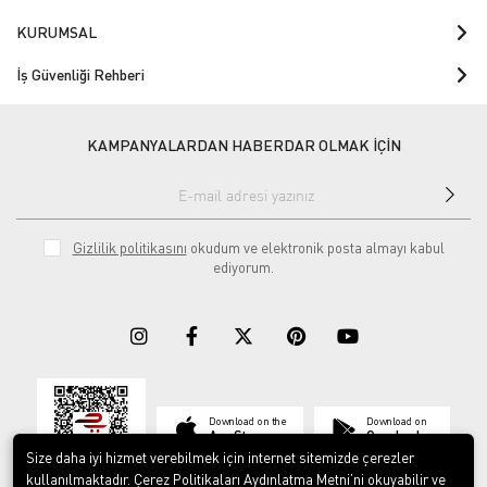
KURUMSAL
İş Güvenliği Rehberi
KAMPANYALARDAN HABERDAR OLMAK İÇİN
Gizlilik politikasını
okudum ve elektronik posta almayı kabul
ediyorum.
Download on the
Download on
App Store
Google play
Size daha iyi hizmet verebilmek için internet sitemizde çerezler
kullanılmaktadır. Çerez Politikaları Aydınlatma Metni’ni okuyabilir ve