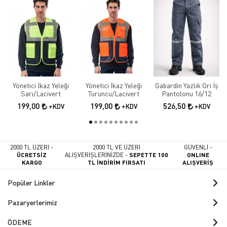
Yönetici İkaz Yeleği
Yönetici İkaz Yeleği
Gabardin Yazlık Gri İş
Sarı/Lacivert
Turuncu/Lacivert
Pantolonu 16/12
199,00
199,00
526,50
+KDV
+KDV
+KDV
2000 TL ÜZERİ -
2000 TL VE ÜZERİ
GÜVENLİ -
ÜCRETSİZ
ALIŞVERİŞLERİNİZDE -
SEPETTE 100
ONLINE
KARGO
TL İNDİRİM FIRSATI
ALIŞVERİŞ
Popüler Linkler
Pazaryerlerimiz
ÖDEME