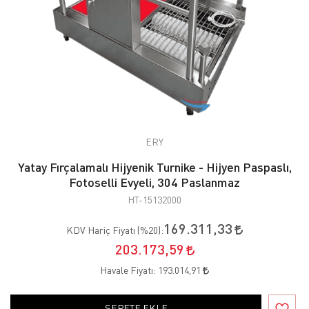
ERY
Yatay Fırçalamalı Hijyenik Turnike - Hijyen Paspaslı,
Fotoselli Evyeli, 304 Paslanmaz
HT-15132000
169.311,33
KDV Hariç Fiyatı (
%20
):
203.173,59
Havale Fiyatı:
193.014,91
SEPETE EKLE