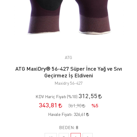
ATG
ATG MaxiDry® 56-427 Süper İnce Yağ ve Sıvı
Geçirmez İş Eldiveni
Maxidry 56-427
312,55
KDV Hariç Fiyatı (
%10
):
343,81
361,90
%5
Havale Fiyatı:
326,61
BEDEN:
8