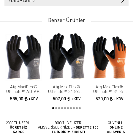
YORUMLAR
(0)
Benzer Ürünler
Atg MaxiFlex®
Atg MaxiFlex®
Atg MaxiFlex®
Ultimate™ AD-APT
Ultimate™ 34-875 ¾
Ultimate™ 34-878
42-875 ¾ Dipped İş
Dipped İş Eldiveni
Palm İş Eldiveni
585,00
507,00
520,00
+KDV
+KDV
+KDV
Eldiveni
2000 TL ÜZERİ -
2000 TL VE ÜZERİ
GÜVENLİ -
ÜCRETSİZ
ALIŞVERİŞLERİNİZDE -
SEPETTE 100
ONLINE
KARGO
TL İNDİRİM FIRSATI
ALIŞVERİŞ