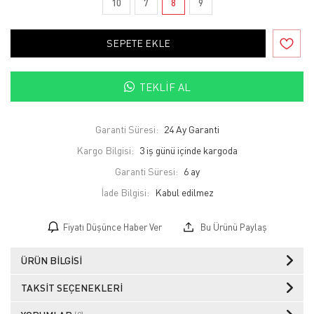
10
7
8
9
SEPETE EKLE
TEKLIF AL
Garanti Süresi:
24 Ay Garanti
Kargo Bilgisi:
3 iş günü içinde kargoda
Garanti Süresi:
6 ay
İade Bilgisi:
Fiyatı Düşünce Haber Ver
Bu Ürünü Paylaş
ÜRÜN BILGISI
TAKSIT SEÇENEKLERI