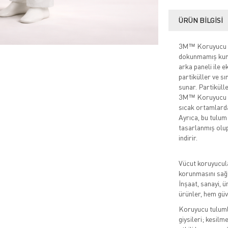
ÜRÜN BILGISI
3M™ Koruyucu Tul
dokunmamış kuma
arka paneli ile e
partiküller ve s
sunar. Partiküller
3M™ Koruyucu Tu
sıcak ortamlarda 
Ayrıca, bu tulum
tasarlanmış olup,
indirir.
Vücut koruyucula
korunmasını sağl
İnşaat, sanayi, ü
ürünler, hem güv
Koruyucu tulumlar
giysileri; kesilm