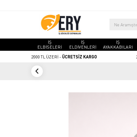
İŞ
İŞ
İŞ
ELBİSELERİ
ELDİVENLERİ
AYAKKABILARI
2000 TL ÜZERİ -
ÜCRETSİZ KARGO