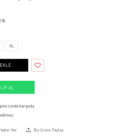
43
XL
 EKLE
LIF AL
 günü içinde kargoda
Haber Ver
Bu Ürünü Paylaş