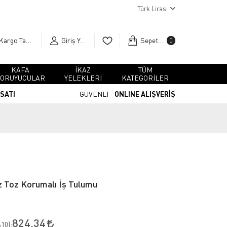
Türk Lirası
Kargo Takip
Giriş Yap
Sepetim
0
KAFA
İKAZ
TÜM
ORUYUCULAR
YELEKLERİ
KATEGORİLER
RSATI
GÜVENLİ -
ONLINE ALIŞVERİŞ
 Toz Korumalı İş Tulumu
824,34
10
):