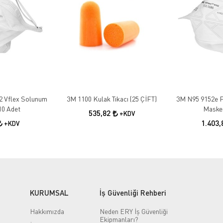
2 Vflex Solunum
3M 1100 Kulak Tıkacı (25 ÇİFT)
3M N95 9152e F
10 Adet
Maskes
535,82
+KDV
1.403
+KDV
KURUMSAL
İş Güvenliği Rehberi
Hakkımızda
Neden ERY İş Güvenliği
Ekipmanları?