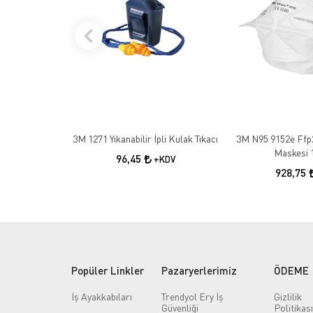
3M 1271 Yıkanabilir İpli Kulak Tıkacı
3M N95 9152e Ffp
Maskesi 
96,45
+KDV
928,75
Popüler Linkler
Pazaryerlerimiz
ÖDEME
İş Ayakkabıları
Trendyol Ery İş
Gizlilik
Güvenliği
Politikası