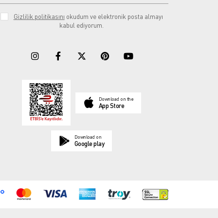
Gizlilik politikasını
okudum ve elektronik posta almayı
kabul ediyorum.
Download on the
App Store
Download on
Google play