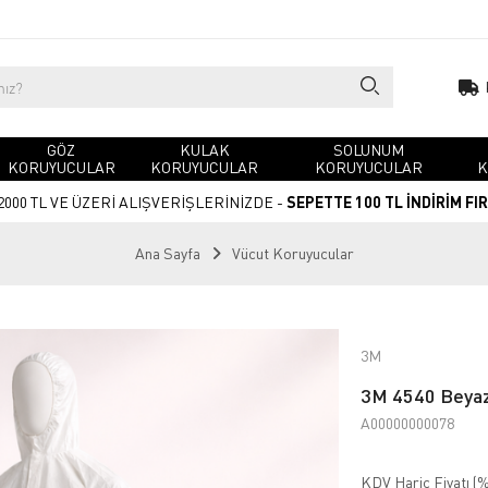
GÖZ
KULAK
SOLUNUM
KORUYUCULAR
KORUYUCULAR
KORUYUCULAR
K
2000 TL VE ÜZERİ ALIŞVERİŞLERİNİZDE -
SEPETTE 100 TL İNDİRİM FI
Ana Sayfa
Vücut Koruyucular
3M
3M 4540 Beyaz
A00000000078
KDV Hariç Fiyatı (
%