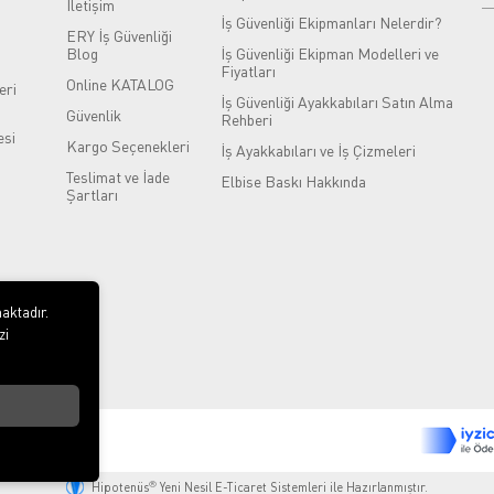
İletişim
İş Güvenliği Ekipmanları Nelerdir?
ERY İş Güvenliği
Blog
İş Güvenliği Ekipman Modelleri ve
Fiyatları
Online KATALOG
eri
İş Güvenliği Ayakkabıları Satın Alma
Güvenlik
Rehberi
si
Kargo Seçenekleri
İş Ayakkabıları ve İş Çizmeleri
Teslimat ve İade
Elbise Baskı Hakkında
Şartları
aktadır.
zi
®
Hipotenüs
Yeni Nesil E-Ticaret Sistemleri ile Hazırlanmıştır.