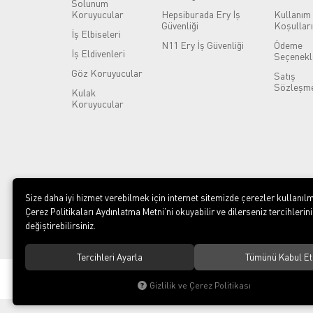
Solunum
Koruyucular
Hepsiburada Ery İş
Kullanım
Güvenliği
Koşulları
İş Elbiseleri
N11 Ery İş Güvenliği
Ödeme
İş Eldivenleri
Seçenekl
Göz Koruyucular
Satış
Sözleşme
Kulak
Koruyucular
Size daha iyi hizmet verebilmek için internet sitemizde çerezler kullanılm
Çerez Politikaları Aydınlatma Metni’ni okuyabilir ve dilerseniz tercihlerini
değiştirebilirsiniz.
Tercihleri Ayarla
Tümünü Kabul Et
© 2023
ERY İş Güvenliği Ekipmanları
. Tüm hakları saklıdır.
Gizlilik ve Çerez Politikası