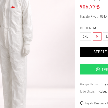
906,77
Havale Fiyatı:
861,
BEDEN:
M
2XL
M
L
SEPETE
TEK
Kargo Bilgisi:
3 iş
İade Bilgisi:
Fiyatı Düşünce 