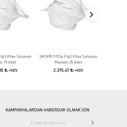
fp2 Vflex Solunum
3M N95 9152e Ffp2 Vflex Solunum
3M 1100 Ku
i 15 Adet
Maskesi 25 Adet
10
,85
2.375,47
+KDV
+KDV
KAMPANYALARDAN HABERDAR OLMAK İÇİN