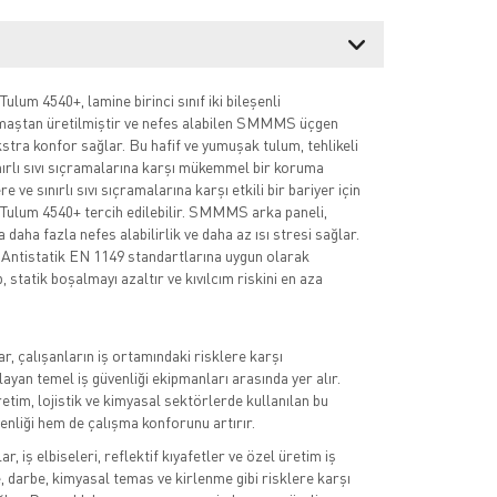
um 4540+, lamine birinci sınıf iki bileşenli
ştan üretilmiştir ve nefes alabilen SMMMS üçgen
kstra konfor sağlar. Bu hafif ve yumuşak tulum, tehlikeli
ınırlı sıvı sıçramalarına karşı mükemmel bir koruma
e ve sınırlı sıvı sıçramalarına karşı etkili bir bariyer için
lum 4540+ tercih edilebilir. SMMMS arka paneli,
daha fazla nefes alabilirlik ve daha az ısı stresi sağlar.
 Antistatik EN 1149 standartlarına uygun olarak
 statik boşalmayı azaltır ve kıvılcım riskini en aza
r, çalışanların iş ortamındaki risklere karşı
ayan temel iş güvenliği ekipmanları arasında yer alır.
retim, lojistik ve kimyasal sektörlerde kullanılan bu
enliği hem de çalışma konforunu artırır.
, iş elbiseleri, reflektif kıyafetler ve özel üretim iş
e, darbe, kimyasal temas ve kirlenme gibi risklere karşı