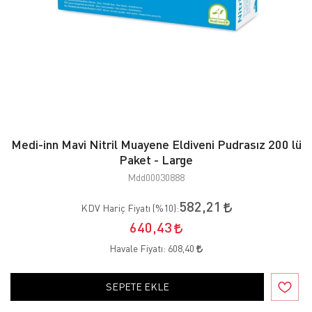
Medi-inn Mavi Nitril Muayene Eldiveni Pudrasız 200 lü
Paket - Large
Mdd00030888
582,21
KDV Hariç Fiyatı (
%10
):
640,43
Havale Fiyatı:
608,40
SEPETE EKLE