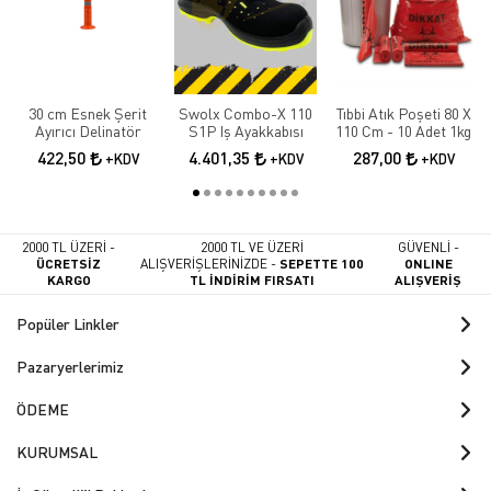
30 cm Esnek Şerit
Swolx Combo-X 110
Tıbbi Atık Poşeti 80 X
Ayırıcı Delinatör
S1P Iş Ayakkabısı
110 Cm - 10 Adet 1kg
422,50
4.401,35
287,00
+KDV
+KDV
+KDV
2000 TL ÜZERİ -
2000 TL VE ÜZERİ
GÜVENLİ -
ÜCRETSİZ
ALIŞVERİŞLERİNİZDE -
SEPETTE 100
ONLINE
KARGO
TL İNDİRİM FIRSATI
ALIŞVERİŞ
Popüler Linkler
Pazaryerlerimiz
ÖDEME
KURUMSAL