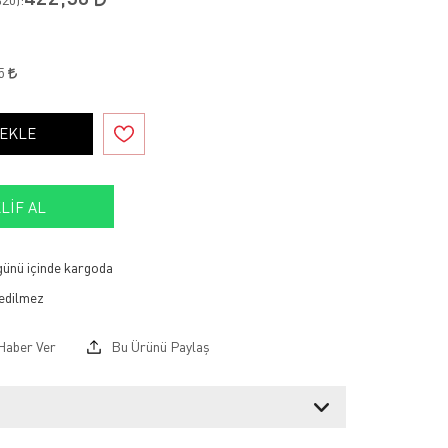
65
 EKLE
LIF AL
 günü içinde kargoda
Haber Ver
Bu Ürünü Paylaş