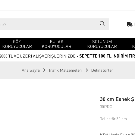
GÖZ
KULAK
SOLUNUM
KORUYUCULAR
KORUYUCULAR
KORUYUCULAR
K
2000 TL VE ÜZERİ ALIŞVERİŞLERİNİZDE -
SEPETTE 100 TL İNDİRİM FI
Ana Sayfa
Trafik Malzemeleri
Delinatörler
30 cm Esnek Şer
30PRO
Delinatör 30 cm
KDV Hariç Fiyatı (
%