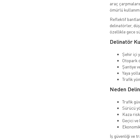
araç çarpmaların
ömürlü kullanım 
Reflektif bantl
delinatörler, düş
özellikle gece sü
Delinatör Ku
Şehir içi 
Otopark 
Şantiye v
Yaya yolla
Trafik yö
Neden Delina
Trafik güv
Sürücü yö
Kaza riski
Geçici ve
Ekonomik
İş güvenliği ve 