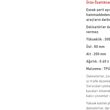
Ürün Özellikle
Esnek şerit ayı
hammaddeden ü
araçların darbe
Delinatörler d
vermez.
Yükseklik : 30
Üst : 80 mm
Alt : 200 mm
Ağırlık : 0.60 ±
Malzeme : TPU
Delinatörler, öze
içi trafik düzen
Sürücüleri yönle
kazaları önlemek
kalıcı çözümler 
Yüksek kaliteli 
delinatörler, dar