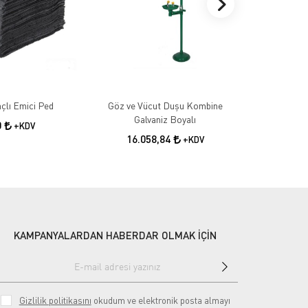
çlı Emici Ped
Göz ve Vücut Duşu Kombine
ANTİ SLİP 
Galvaniz Boyalı
0
+KDV
16.058,84
6.6
+KDV
KAMPANYALARDAN HABERDAR OLMAK İÇİN
Gizlilik politikasını
okudum ve elektronik posta almayı