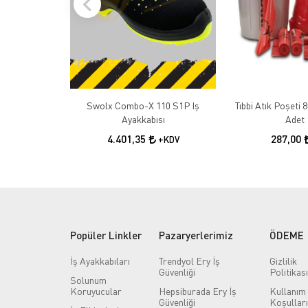
Swolx Combo-X 110 S1P Iş
Tıbbi Atık Poşeti 
Ayakkabısı
Adet 
4.401,35
287,00
+KDV
Popüler Linkler
Pazaryerlerimiz
ÖDEME
İş Ayakkabıları
Trendyol Ery İş
Gizlilik
Güvenliği
Politikası
Solunum
Koruyucular
Hepsiburada Ery İş
Kullanım
Güvenliği
Koşulları