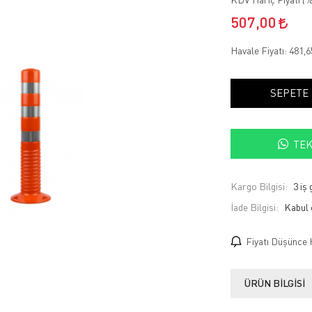
507,00
Havale Fiyatı:
481,
SEPETE
TEK
Kargo Bilgisi:
3 iş
İade Bilgisi:
Fiyatı Düşünce 
ÜRÜN BILGISI