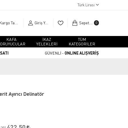
Türk Lirası
Kargo Takip
Giriş Yap
Sepetim
0
KAFA
İKAZ
TÜM
ORUYUCULAR
YELEKLERİ
KATEGORİLER
RSATI
GÜVENLİ -
ONLINE ALIŞVERİŞ
it Ayırıcı Delinatör
422,50
20
):