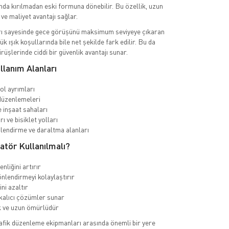
da kırılmadan eski formuna dönebilir. Bu özellik, uzun
ve maliyet avantajı sağlar.
arı sayesinde gece görüşünü maksimum seviyeye çıkaran
ük ışık koşullarında bile net şekilde fark edilir. Bu da
rüşlerinde ciddi bir güvenlik avantajı sunar.
llanım Alanları
yol ayrımları
düzenlemeleri
e inşaat sahaları
rı ve bisiklet yolları
nlendirme ve daraltma alanları
tör Kullanılmalı?
enliğini artırır
nlendirmeyi kolaylaştırır
ni azaltır
 kalıcı çözümler sunar
 ve uzun ömürlüdür
trafik düzenleme ekipmanları arasında önemli bir yere