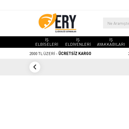
İŞ
İŞ
İŞ
ELBİSELERİ
ELDİVENLERİ
AYAKKABILARI
2000 TL ÜZERİ -
ÜCRETSİZ KARGO