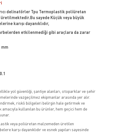
ri
rıcı delinatörler Tpu Termoplastik poliüretan
retilmektedir.Bu sayede Küçük veya büyük
lerine karışı dayanıklıdır,
arbelerden etkilenmediği gibi araçlara da zarar
0 mm
 0.1
llikle yol güvenliği, şantiye alanları, otoparklar ve şehir
lemelerinde vazgeçilmez ekipmanlar arasında yer alır.
ndirmek, riskli bölgeleri belirgin hale getirmek ve
 amacıyla kullanılan bu ürünler, hem geçici hem de
sunar.
plastik veya poliüretan malzemeden üretilen
belere karşı dayanıklıdır ve esnek yapıları sayesinde