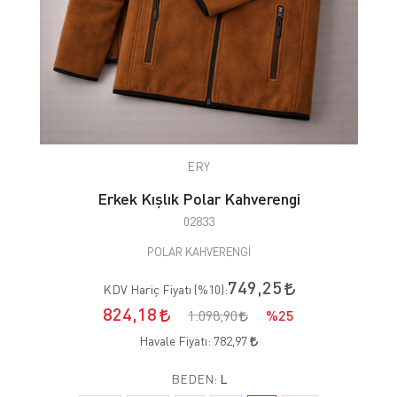
ERY
Erkek Kışlık Polar Kahverengi
02833
POLAR KAHVERENGİ
749,25
KDV Hariç Fiyatı (
%10
):
824,18
1.098,90
%25
Havale Fiyatı:
782,97
BEDEN:
L