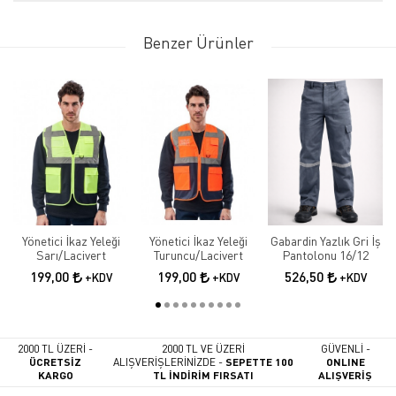
Benzer Ürünler
Yönetici İkaz Yeleği
Yönetici İkaz Yeleği
Gabardin Yazlık Gri İş
Sarı/Lacivert
Turuncu/Lacivert
Pantolonu 16/12
199,00
199,00
526,50
+KDV
+KDV
+KDV
2000 TL ÜZERİ -
2000 TL VE ÜZERİ
GÜVENLİ -
ÜCRETSİZ
ALIŞVERİŞLERİNİZDE -
SEPETTE 100
ONLINE
KARGO
TL İNDİRİM FIRSATI
ALIŞVERİŞ