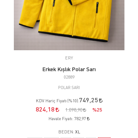
ERY
Erkek Kışlık Polar Sarı
02889
POLAR SARI
749,25
KDV Hariç Fiyatı (
%10
):
824,18
1.098,90
%25
Havale Fiyatı:
782,97
BEDEN:
XL