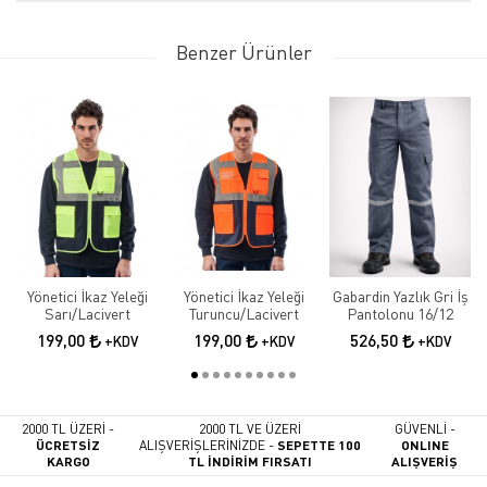
Benzer Ürünler
Yönetici İkaz Yeleği
Yönetici İkaz Yeleği
Gabardin Yazlık Gri İş
Sarı/Lacivert
Turuncu/Lacivert
Pantolonu 16/12
199,00
199,00
526,50
+KDV
+KDV
+KDV
2000 TL ÜZERİ -
2000 TL VE ÜZERİ
GÜVENLİ -
ÜCRETSİZ
ALIŞVERİŞLERİNİZDE -
SEPETTE 100
ONLINE
KARGO
TL İNDİRİM FIRSATI
ALIŞVERİŞ