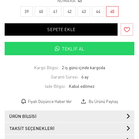
NUMARA:
45
39
40
41
42
43
44
45
SEPETE EKLE
TEKLIF AL
Kargo Bilgisi:
2 iş günü içinde kargoda
Garanti Süresi:
6 ay
İade Bilgisi:
Fiyatı Düşünce Haber Ver
Bu Ürünü Paylaş
ÜRÜN BILGISI
TAKSIT SEÇENEKLERI