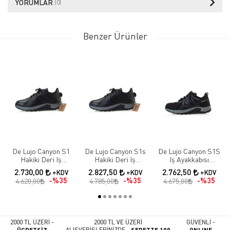
YORUMLAR
(0)
Benzer Ürünler
De Lujo Canyon S1
De Lujo Canyon S1s
De Lujo Canyon S1S
Hakiki Deri Iş
Hakiki Deri Iş
Iş Ayakkabısı
Ayakkabısı Fiberglass
Ayakkabısı Fiberglass
Fıberglass Burun
2.730,00
2.827,50
2.762,50
+KDV
+KDV
+KDV
Burun
Burun Kevlar Ara
Kevlar Ara Taban
%35
%35
%35
4.620,00
4.785,00
4.675,00
Taban Siyah Deri
2000 TL ÜZERİ -
2000 TL VE ÜZERİ
GÜVENLİ -
ÜCRETSİZ
ALIŞVERİŞLERİNİZDE -
SEPETTE 100
ONLINE