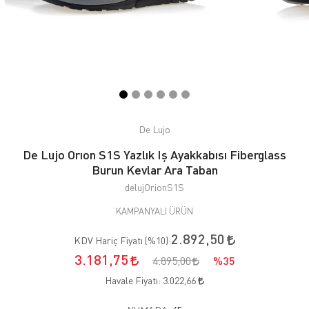
De Lujo
De Lujo Orıon S1S Yazlık Iş Ayakkabısı Fiberglass
Burun Kevlar Ara Taban
delujOrionS1S
KAMPANYALI ÜRÜN
2.892,50
KDV Hariç Fiyatı (
%10
):
3.181,75
4.895,00
%35
Havale Fiyatı:
3.022,66