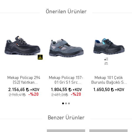
Önerilen Ürünler
Mekap Policap 294
Mekap Policap 157-
Mekap 101 Çelik
(S2) Yalıtkan
01 Gri S1 Src
Burunlu Bağcıklı S1
Elektrikçi Iş
Elektrikçi Ayakkabısı
İş Ayakkabısı
2.156,65
1.804,55
1.650,50
+KDV
+KDV
+KDV
Ayakkabısı
%20
%20
2.965,41
2.481,26
Benzer Ürünler