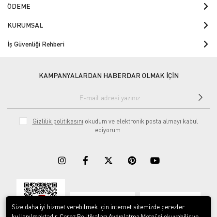
ÖDEME
KURUMSAL
İş Güvenliği Rehberi
KAMPANYALARDAN HABERDAR OLMAK İÇİN
Gizlilik politikasını
okudum ve elektronik posta almayı kabul
ediyorum.
Download on the
Download on
App Store
Google play
Size daha iyi hizmet verebilmek için internet sitemizde çerezler
kullanılmaktadır. Çerez Politikaları Aydınlatma Metni’ni okuyabilir ve