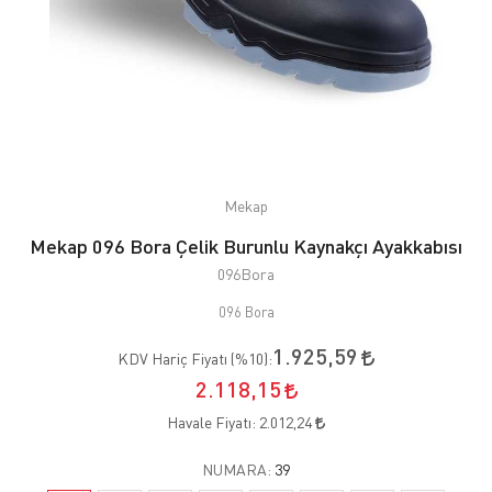
Mekap
Mekap 096 Bora Çelik Burunlu Kaynakçı Ayakkabısı
096Bora
096 Bora
1.925,59
KDV Hariç Fiyatı (
%10
):
2.118,15
Havale Fiyatı:
2.012,24
NUMARA:
39