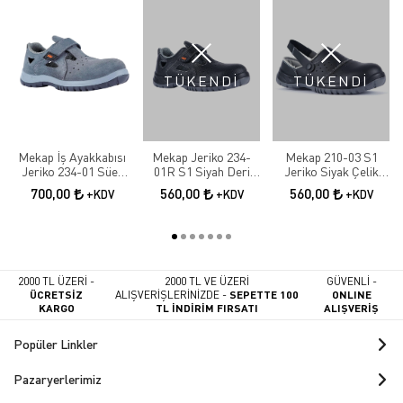
TÜKENDİ
TÜKENDİ
Mekap İş Ayakkabısı
Mekap Jeriko 234-
Mekap 210-03 S1
Jeriko 234-01 Süet
01R S1 Siyah Deri
Jeriko Siyak Çelik
S1 Çelik Burun
Çelik Burunlu
Burunlu İş Ayakkabısı
700,00
560,00
560,00
+KDV
+KDV
+KDV
Sandalet
2000 TL ÜZERİ -
2000 TL VE ÜZERİ
GÜVENLİ -
ÜCRETSİZ
ALIŞVERİŞLERİNİZDE -
SEPETTE 100
ONLINE
KARGO
TL İNDİRİM FIRSATI
ALIŞVERİŞ
Popüler Linkler
Pazaryerlerimiz