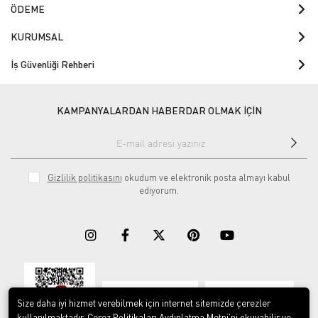
ÖDEME
KURUMSAL
İş Güvenliği Rehberi
KAMPANYALARDAN HABERDAR OLMAK İÇİN
Gizlilik politikasını
okudum ve elektronik posta almayı kabul
ediyorum.
Download on the
Download on
App Store
Google play
Size daha iyi hizmet verebilmek için internet sitemizde çerezler
kullanılmaktadır. Çerez Politikaları Aydınlatma Metni’ni okuyabilir ve