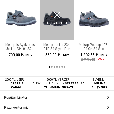
TÜKENDİ
Mekap İş Ayakkabısı
Mekap Jeriko 234-
Mekap Policap 157-
Jeriko 234-01 Süet
01R S1 Siyah Deri
01 Gri S1 Src
S1 Çelik Burun
Çelik Burunlu
Elektrikçi Ayakkabısı
700,00
560,00
1.802,55
+KDV
+KDV
+KDV
Sandalet
%20
2.478,51
2000 TL ÜZERİ -
2000 TL VE ÜZERİ
GÜVENLİ -
ÜCRETSİZ
ALIŞVERİŞLERİNİZDE -
SEPETTE 100
ONLINE
KARGO
TL İNDİRİM FIRSATI
ALIŞVERİŞ
Popüler Linkler
Pazaryerlerimiz