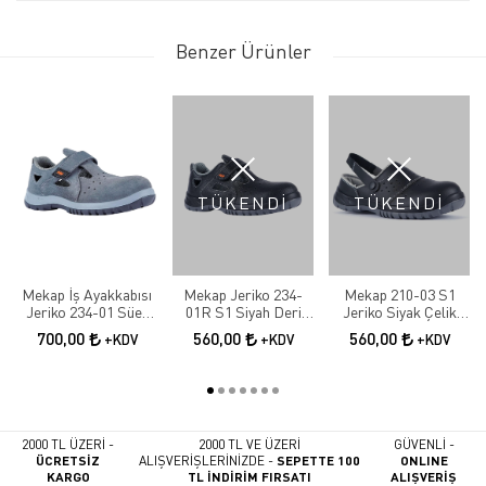
Benzer Ürünler
TÜKENDİ
TÜKENDİ
Mekap İş Ayakkabısı
Mekap Jeriko 234-
Mekap 210-03 S1
Jeriko 234-01 Süet
01R S1 Siyah Deri
Jeriko Siyak Çelik
S1 Çelik Burun
Çelik Burunlu
Burunlu İş Ayakkabısı
700,00
560,00
560,00
+KDV
+KDV
+KDV
Sandalet
2000 TL ÜZERİ -
2000 TL VE ÜZERİ
GÜVENLİ -
ÜCRETSİZ
ALIŞVERİŞLERİNİZDE -
SEPETTE 100
ONLINE
KARGO
TL İNDİRİM FIRSATI
ALIŞVERİŞ