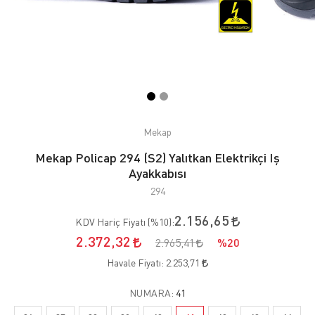
Mekap
Mekap Policap 294 (S2) Yalıtkan Elektrikçi Iş
Ayakkabısı
294
2.156,65
KDV Hariç Fiyatı (
%10
):
2.372,32
2.965,41
%20
Havale Fiyatı:
2.253,71
NUMARA:
41