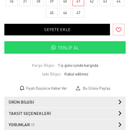
36
37
38
39
40
41
42
43
44
45
46
47
SEPETE EKLE
TEKLIF AL
Kargo Bilgisi:
1 iş günü içinde kargoda
İade Bilgisi:
Fiyatı Düşünce Haber Ver
Bu Ürünü Paylaş
ÜRÜN BILGISI
TAKSIT SEÇENEKLERI
YORUMLAR
(0)