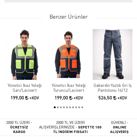
Benzer Ürünler
Yönetici İkaz Yeleği
Yönetici İkaz Yeleği
Gabardin Yazlık Gri İş
Sarı/Lacivert
Turuncu/Lacivert
Pantolonu 16/12
199,00
199,00
526,50
+KDV
+KDV
+KDV
2000 TL ÜZERİ -
2000 TL VE ÜZERİ
GÜVENLİ -
ÜCRETSİZ
ALIŞVERİŞLERİNİZDE -
SEPETTE 100
ONLINE
KARGO
TL İNDİRİM FIRSATI
ALIŞVERİŞ