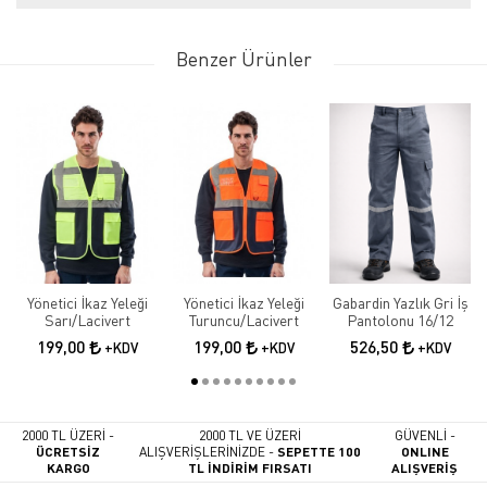
Benzer Ürünler
Yönetici İkaz Yeleği
Yönetici İkaz Yeleği
Gabardin Yazlık Gri İş
Sarı/Lacivert
Turuncu/Lacivert
Pantolonu 16/12
199,00
199,00
526,50
+KDV
+KDV
+KDV
2000 TL ÜZERİ -
2000 TL VE ÜZERİ
GÜVENLİ -
ÜCRETSİZ
ALIŞVERİŞLERİNİZDE -
SEPETTE 100
ONLINE
KARGO
TL İNDİRİM FIRSATI
ALIŞVERİŞ