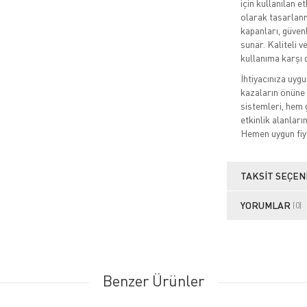
için kullanılan 
olarak tasarlanmı
kapanları, güvenl
sunar. Kaliteli v
kullanıma karşı 
İhtiyacınıza uygu
kazaların önüne 
sistemleri, hem 
etkinlik alanlar
Hemen uygun fiyat
TAKSIT SEÇEN
YORUMLAR
(0)
Benzer Ürünler