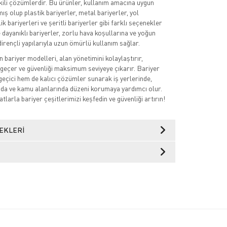
etkili çözümlerdir. Bu ürünler, kullanım amacına uygun
ş olup plastik bariyerler, metal bariyerler, yol
ik bariyerleri ve şeritli bariyerler gibi farklı seçenekler
e dayanıklı bariyerler, zorlu hava koşullarına ve yoğun
dirençli yapılarıyla uzun ömürlü kullanım sağlar.
n bariyer modelleri, alan yönetimini kolaylaştırır,
geçer ve güvenliği maksimum seviyeye çıkarır. Bariyer
geçici hem de kalıcı çözümler sunarak iş yerlerinde,
ında ve kamu alanlarında düzeni korumaya yardımcı olur.
larla bariyer çeşitlerimizi keşfedin ve güvenliği artırın!
EKLERI