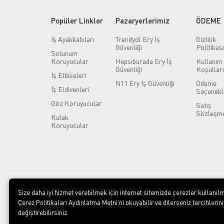
Popüler Linkler
Pazaryerlerimiz
ÖDEME
İş Ayakkabıları
Trendyol Ery İş
Gizlilik
Güvenliği
Politikası
Solunum
Koruyucular
Hepsiburada Ery İş
Kullanım
Güvenliği
Koşulları
İş Elbiseleri
N11 Ery İş Güvenliği
Ödeme
İş Eldivenleri
Seçenekl
Göz Koruyucular
Satış
Sözleşme
Kulak
Koruyucular
Size daha iyi hizmet verebilmek için internet sitemizde çerezler kullanılm
Çerez Politikaları Aydınlatma Metni’ni okuyabilir ve dilerseniz tercihlerini
değiştirebilirsiniz.