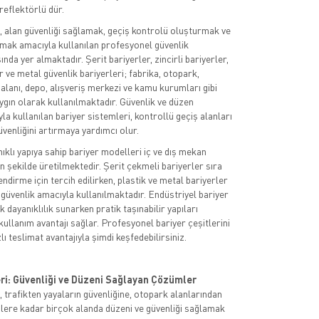
eflektörlü dür.
i, alan güvenliği sağlamak, geçiş kontrolü oluşturmak ve
mak amacıyla kullanılan profesyonel güvenlik
nda yer almaktadır. Şerit bariyerler, zincirli bariyerler,
r ve metal güvenlik bariyerleri; fabrika, otopark,
 alanı, depo, alışveriş merkezi ve kamu kurumları gibi
ygın olarak kullanılmaktadır. Güvenlik ve düzen
a kullanılan bariyer sistemleri, kontrollü geçiş alanları
venliğini artırmaya yardımcı olur.
ıklı yapıya sahip bariyer modelleri iç ve dış mekan
n şekilde üretilmektedir. Şerit çekmeli bariyerler sıra
ndirme için tercih edilirken, plastik ve metal bariyerler
güvenlik amacıyla kullanılmaktadır. Endüstriyel bariyer
 dayanıklılık sunarken pratik taşınabilir yapıları
kullanım avantajı sağlar. Profesyonel bariyer çeşitlerini
zlı teslimat avantajıyla şimdi keşfedebilirsiniz.
eri: Güvenliği ve Düzeni Sağlayan Çözümler
, trafikten yayaların güvenliğine, otopark alanlarından
slere kadar birçok alanda düzeni ve güvenliği sağlamak