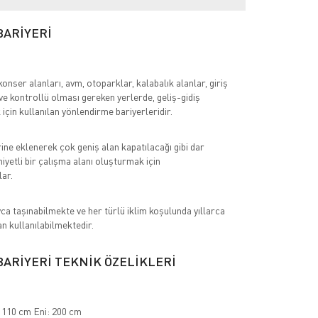
BARİYERİ
konser alanları, avm, otoparklar, kalabalık alanlar, giriş
 ve kontrollü olması gereken yerlerde, geliş-gidiş
 için kullanılan yönlendirme bariyerleridir.
rine eklenerek çok geniş alan kapatılacağı gibi dar
iyetli bir çalışma alanı oluşturmak için
lar.
ca taşınabilmekte ve her türlü iklim koşulunda yıllarca
 kullanılabilmektedir.
BARİYERİ TEKNİK ÖZELİKLERİ
 110 cm Eni: 200 cm