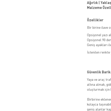
Ağırlık ( Yaklaşı
Malzeme Özelli
Özellikler
Bir birine ilave 
Opsiyonel yazı a
Opsiyonel 90 der
Geniş ayakları i
İstenilen renkte
Güvenlik Barik
Yaya ve araç traf
altına almak, gid
oluşturmak için k
Birbirine eklener
kolayca taşınabil
geniş alanlar kap