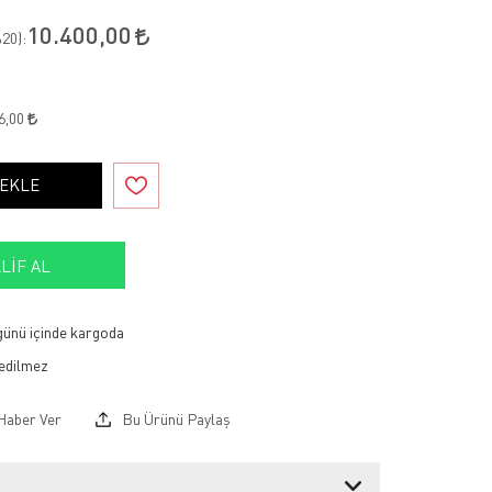
10.400,00
20
):
6,00
 EKLE
LIF AL
 günü içinde kargoda
Haber Ver
Bu Ürünü Paylaş