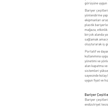
görüşüne uygun r
Bariyer çeşitler
yönlendirme yap
ekipmanları arası
plastik bariyerle
mağaza, etkinlik
birçok alanda ya
sağlamak amacıyl
oluşturarak iş gü
Portatif ve dayan
kullanımına uygu
yönetimi ve yönle
alan kapatma ve 
sistemleri yüksek
sayesinde kolay 
uygun fiyat ve hı
Bariyer Çeşitl
Bariyer çeşitleri
endüstriyel tesi