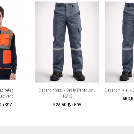
az Yeleği
Gabardin Yazlık Gri İş Pantolonu
acivert
16/12
553,
526,50
+KDV
+KDV