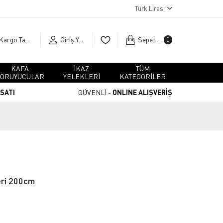
Türk Lirası
Kargo Takip
Giriş Yap
Sepetim
0
KAFA
İKAZ
TÜM
ORUYUCULAR
YELEKLERİ
KATEGORİLER
RSATI
GÜVENLİ -
ONLINE ALIŞVERİŞ
eri 200cm