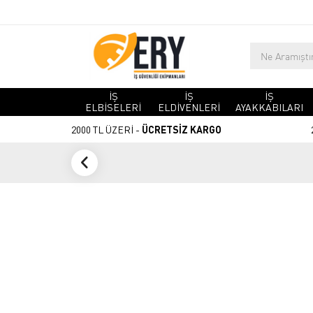
İŞ
İŞ
İŞ
ELBİSELERİ
ELDİVENLERİ
AYAKKABILARI
2000 TL ÜZERİ -
ÜCRETSİZ KARGO