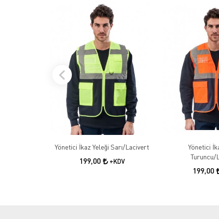
Yönetici İkaz Yeleği Sarı/Lacivert
Yönetici İk
Turuncu/L
199,00
+KDV
199,00