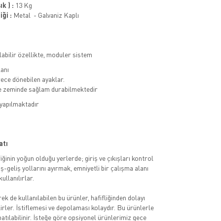
k ) :
13 Kg
ği :
Metal - Galvaniz Kaplı
olabilir özellikte, moduler sistem
lanı
ece dönebilen ayaklar.
le zeminde sağlam durabilmektedir
 yapılmaktadır
atı
iğinin yoğun olduğu yerlerde; giriş ve çıkışları kontrol
iş-geliş yollarını ayırmak, emniyetli bir çalışma alanı
ullanılırlar.
ek de kullanılabilen bu ürünler, hafifliğinden dolayı
irler. İstiflemesi ve depolaması kolaydır. Bu ürünlerle
atılabilinir. İsteğe göre opsiyonel ürünlerimiz gece