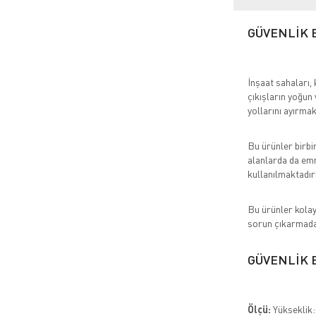
GÜVENLİK 
İnşaat sahaları, 
çıkışların yoğun
yollarını ayırmak
Bu ürünler birbi
alanlarda da emn
kullanılmaktadır
Bu ürünler kolay
sorun çıkarmadan
GÜVENLİK 
Ölçü:
Yükseklik: