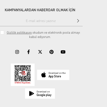
KAMPANYALARDAN HABERDAR OLMAK İÇİN
Gizlilik politikasını
okudum ve elektronik posta almayı
kabul ediyorum.
Download on the
App Store
Download on
Google play