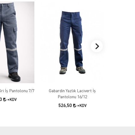
Gabardin Kışlık Gri İş Pantolonu 7/7
Gabardin Yazlık Lacivert İş
Gabardin 
Pantolonu 16/12
50
+KDV
526,50
55
+KDV