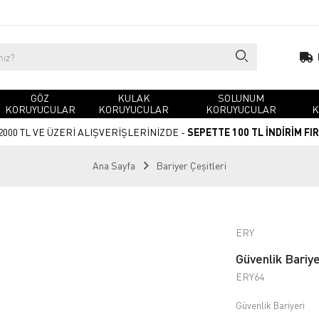
GÖZ
KULAK
SOLUNUM
KORUYUCULAR
KORUYUCULAR
KORUYUCULAR
K
2000 TL VE ÜZERİ ALIŞVERİŞLERİNİZDE -
SEPETTE 100 TL İNDİRİM FI
Ana Sayfa
Bariyer Çeşitleri
ERY
Güvenlik Bariy
ERY64
Güvenlik Bariyeri