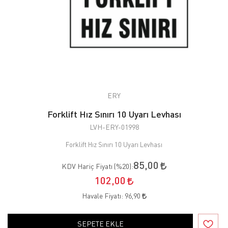
ERY
Forklift Hız Sınırı 10 Uyarı Levhası
LVH-ERY-01998
Forklift Hız Sınırı 10 Uyarı Levhası
85,00
KDV Hariç Fiyatı (
%20
):
102,00
Havale Fiyatı:
96,90
SEPETE EKLE