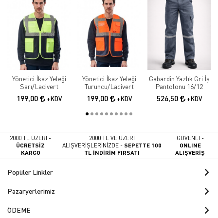
Yönetici İkaz Yeleği
Yönetici İkaz Yeleği
Gabardin Yazlık Gri İş
Sarı/Lacivert
Turuncu/Lacivert
Pantolonu 16/12
199,00
199,00
526,50
+KDV
+KDV
+KDV
2000 TL ÜZERİ -
2000 TL VE ÜZERİ
GÜVENLİ -
ÜCRETSİZ
ALIŞVERİŞLERİNİZDE -
SEPETTE 100
ONLINE
KARGO
TL İNDİRİM FIRSATI
ALIŞVERİŞ
Popüler Linkler
Pazaryerlerimiz
ÖDEME