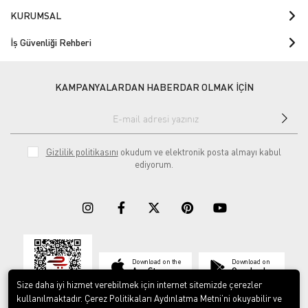
KURUMSAL
İş Güvenliği Rehberi
KAMPANYALARDAN HABERDAR OLMAK İÇİN
Gizlilik politikasını
okudum ve elektronik posta almayı kabul
ediyorum.
Download on the
Download on
App Store
Google play
Size daha iyi hizmet verebilmek için internet sitemizde çerezler
kullanılmaktadır. Çerez Politikaları Aydınlatma Metni’ni okuyabilir ve