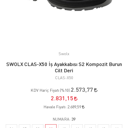
Swolx
SWOLX CLAS-X50 İş Ayakkabısı S2 Kompozit Burun
Cilt Deri
CLAS-X50
2.573,77
KDV Hariç Fiyatı (
%10
):
2.831,15
Havale Fiyatı:
2.689,59
NUMARA:
39