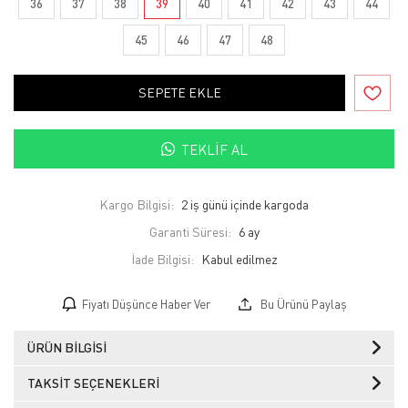
36
37
38
39
40
41
42
43
44
45
46
47
48
SEPETE EKLE
TEKLIF AL
Kargo Bilgisi:
2 iş günü içinde kargoda
Garanti Süresi:
6 ay
İade Bilgisi:
Fiyatı Düşünce Haber Ver
Bu Ürünü Paylaş
ÜRÜN BILGISI
TAKSIT SEÇENEKLERI