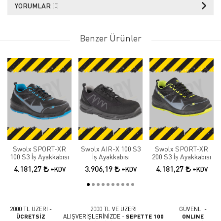
YORUMLAR
(0)
Benzer Ürünler
Swolx SPORT-XR
Swolx AIR-X 100 S3
Swolx SPORT-XR
100 S3 İş Ayakkabısı
İş Ayakkabısı
200 S3 İş Ayakkabısı
4.181,27
3.906,19
4.181,27
+KDV
+KDV
+KDV
2000 TL ÜZERİ -
2000 TL VE ÜZERİ
GÜVENLİ -
ÜCRETSİZ
ALIŞVERİŞLERİNİZDE -
SEPETTE 100
ONLINE