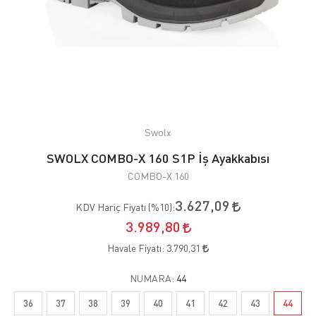
Swolx
SWOLX COMBO-X 160 S1P İş Ayakkabısı
COMBO-X 160
3.627,09
KDV Hariç Fiyatı (
%10
):
3.989,80
Havale Fiyatı:
3.790,31
NUMARA:
44
36
37
38
39
40
41
42
43
44