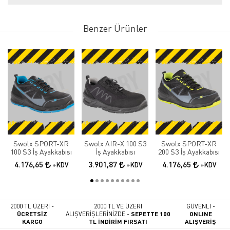
Benzer Ürünler
Swolx SPORT-XR
Swolx AIR-X 100 S3
Swolx SPORT-XR
100 S3 İş Ayakkabısı
İş Ayakkabısı
200 S3 İş Ayakkabısı
4.176,65
3.901,87
4.176,65
+KDV
+KDV
+KDV
2000 TL ÜZERİ -
2000 TL VE ÜZERİ
GÜVENLİ -
ÜCRETSİZ
ALIŞVERİŞLERİNİZDE -
SEPETTE 100
ONLINE
KARGO
TL İNDİRİM FIRSATI
ALIŞVERİŞ