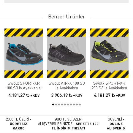
Benzer Ürünler
Swolx SPORT-XR
Swolx AIR-X 100 S3
Swolx SPORT-XR
100 S3 İş Ayakkabısı
İş Ayakkabısı
200 S3 İş Ayakkabısı
4.181,27
3.906,19
4.181,27
+KDV
+KDV
+KDV
2000 TL ÜZERİ -
2000 TL VE ÜZERİ
GÜVENLİ -
ÜCRETSİZ
ALIŞVERİŞLERİNİZDE -
SEPETTE 100
ONLINE
KARGO
TL İNDİRİM FIRSATI
ALIŞVERİŞ