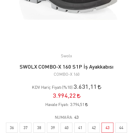
Swolx
SWOLX COMBO-X 160 S1P İş Ayakkabısı
COMBO-X 160
3.631,11
KDV Hariç Fiyatı (
%10
):
3.994,22
Havale Fiyatı:
3.794,51
NUMARA:
43
36
37
38
39
40
41
42
43
44