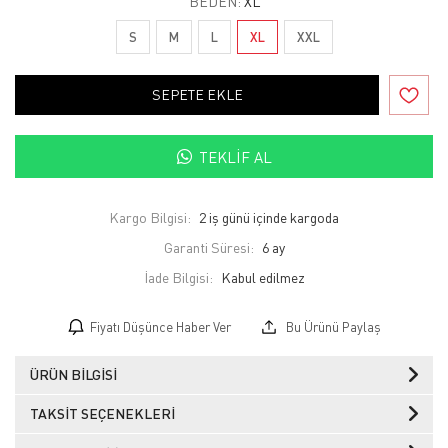
BEDEN:
XL
S
M
L
XL
XXL
SEPETE EKLE
TEKLIF AL
Kargo Bilgisi:
2 iş günü içinde kargoda
Garanti Süresi:
6 ay
İade Bilgisi:
Fiyatı Düşünce Haber Ver
Bu Ürünü Paylaş
ÜRÜN BILGISI
TAKSIT SEÇENEKLERI