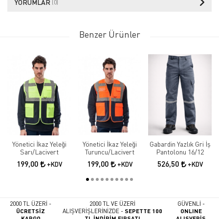
YORUMLAR
(0)
Benzer Ürünler
Yönetici İkaz Yeleği
Yönetici İkaz Yeleği
Gabardin Yazlık Gri İş
Sarı/Lacivert
Turuncu/Lacivert
Pantolonu 16/12
199,00
199,00
526,50
+KDV
+KDV
+KDV
2000 TL ÜZERİ -
2000 TL VE ÜZERİ
GÜVENLİ -
ÜCRETSİZ
ALIŞVERİŞLERİNİZDE -
SEPETTE 100
ONLINE
KARGO
TL İNDİRİM FIRSATI
ALIŞVERİŞ