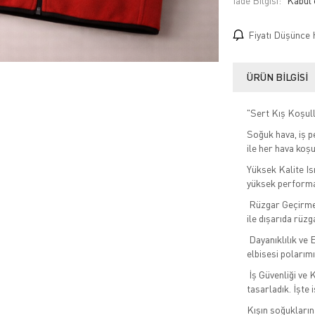
İade Bilgisi:
Fiyatı Düşünce 
ÜRÜN BILGISI
"Sert Kış Koşull
Soğuk hava, iş p
ile her hava koş
Yüksek Kalite Is
yüksek performa
Rüzgar Geçirmez
ile dışarıda rüz
Dayanıklılık ve E
elbisesi polarımı
İş Güvenliği ve 
tasarladık. İşte 
Kışın soğukların