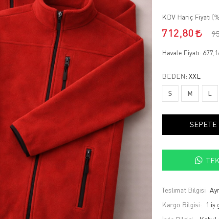
KDV Hariç Fiyatı (
%
712,80
9
Havale Fiyatı:
677,
BEDEN:
XXL
S
M
L
SEPETE
TEK
Teslimat Bilgisi
Ayn
Kargo Bilgisi:
1 iş