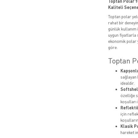
Toptan Polar Ye
Kaliteli Seçen
Toptan polar yel
rahat bir deneyi
günlük kullanım 
uygun fiyatlarla s
ekonomik polar y
göre.
Toptan P
Kapşonlu
sağlayan 
idealdir.
Softshel
özelliğe 
koşulları 
Reflektö
için refl
koşulları
Klasik P
hareket i