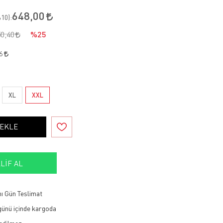
648,00
10
):
50,40
%25
16
XL
XXL
 EKLE
LIF AL
ı Gün Teslimat
 günü içinde kargoda