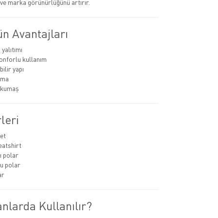
r ve marka görünürlüğünü artırır.
n Avantajları
 yalıtımı
konforlu kullanım
ilir yapı
uma
ı kumaş
leri
et
atshirt
 polar
u polar
ar
nlarda Kullanılır?