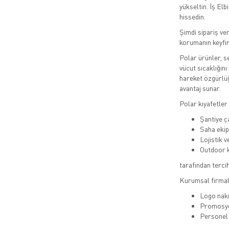
yükseltin. İş Elb
hissedin.
Şimdi sipariş ver
korumanın keyfi
Polar ürünler, se
vücut sıcaklığını
hareket özgürlüğ
avantaj sunar.
Polar kıyafetler 
Şantiye ç
Saha ekip
Lojistik v
Outdoor k
tarafından tercih 
Kurumsal firmala
Logo nak
Promosy
Personel 