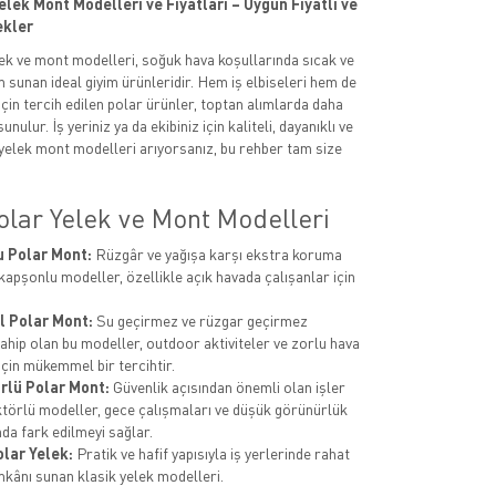
lek Mont Modelleri ve Fiyatları – Uygun Fiyatlı ve
ekler
ek ve mont modelleri, soğuk hava koşullarında sıcak ve
m sunan ideal giyim ürünleridir. Hem iş elbiseleri hem de
için tercih edilen polar ürünler, toptan alımlarda daha
unulur. İş yeriniz ya da ekibiniz için kaliteli, dayanıklı ve
elek mont modelleri arıyorsanız, bu rehber tam size
olar Yelek ve Mont Modelleri
 Polar Mont:
Rüzgâr ve yağışa karşı ekstra koruma
kapşonlu modeller, özellikle açık havada çalışanlar için
l Polar Mont:
Su geçirmez ve rüzgar geçirmez
sahip olan bu modeller, outdoor aktiviteler ve zorlu hava
için mükemmel bir tercihtir.
rlü Polar Mont:
Güvenlik açısından önemli olan işler
ektörlü modeller, gece çalışmaları ve düşük görünürlük
nda fark edilmeyi sağlar.
olar Yelek:
Pratik ve hafif yapısıyla iş yerlerinde rahat
mkânı sunan klasik yelek modelleri.