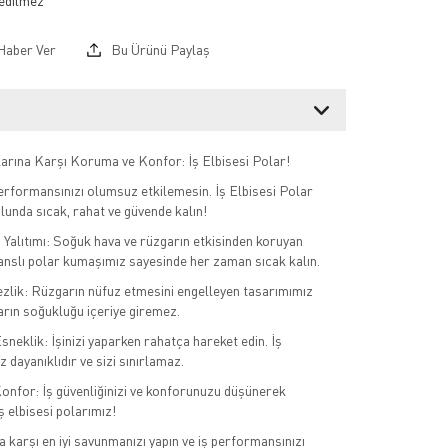
Haber Ver
Bu Ürünü Paylaş
arına Karşı Koruma ve Konfor: İş Elbisesi Polar!
erformansınızı olumsuz etkilemesin. İş Elbisesi Polar
ulunda sıcak, rahat ve güvende kalın!
ı Yalıtımı: Soğuk hava ve rüzgarın etkisinden koruyan
nslı polar kumaşımız sayesinde her zaman sıcak kalın.
lik: Rüzgarın nüfuz etmesini engelleyen tasarımımız
garın soğukluğu içeriye giremez.
sneklik: İşinizi yaparken rahatça hareket edin. İş
z dayanıklıdır ve sizi sınırlamaz.
Konfor: İş güvenliğinizi ve konforunuzu düşünerek
iş elbisesi polarımız!
a karşı en iyi savunmanızı yapın ve iş performansınızı