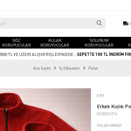
GÖZ
KULAK
SOLUNUM
KORUYUCULAR
KORUYUCULAR
KORUYUCULAR
K
2000 TL VE ÜZERİ ALIŞVERİŞLERİNİZDE -
SEPETTE 100 TL İNDİRİM FI
Ana Sayfa
İş Elbiseleri
Polar
ERY
Erkek Kışlık Po
0220231214
POLAR KIRMIZI