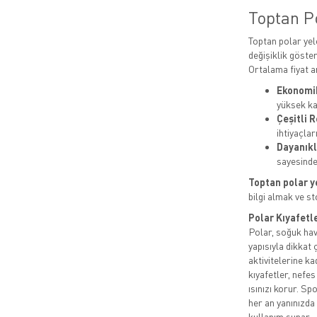
Toptan Po
Toptan polar yel
değişiklik göster
Ortalama fiyat ar
Ekonomik
yüksek kal
Çeşitli 
ihtiyaçla
Dayanıkl
sayesinde
Toptan polar y
bilgi almak ve s
Polar Kıyafetl
Polar, soğuk hava
yapısıyla dikkat
aktivitelerine ka
kıyafetler, nefes
ısınızı korur. S
her an yanınızda
kullanım sunar.