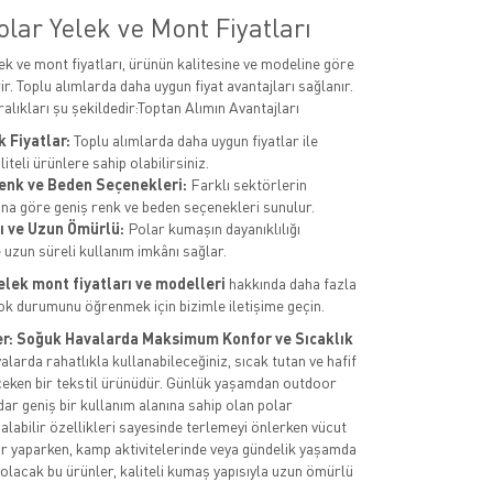
lar Yelek ve Mont Fiyatları
ek ve mont fiyatları, ürünün kalitesine ve modeline göre
ir. Toplu alımlarda daha uygun fiyat avantajları sağlanır.
alıkları şu şekildedir:Toptan Alımın Avantajları
 Fiyatlar:
Toplu alımlarda daha uygun fiyatlar ile
iteli ürünlere sahip olabilirsiniz.
Renk ve Beden Seçenekleri:
Farklı sektörlerin
rına göre geniş renk ve beden seçenekleri sunulur.
ı ve Uzun Ömürlü:
Polar kumaşın dayanıklılığı
 uzun süreli kullanım imkânı sağlar.
elek mont fiyatları ve modelleri
hakkında daha fazla
tok durumunu öğrenmek için bizimle iletişime geçin.
er: Soğuk Havalarda Maksimum Konfor ve Sıcaklık
larda rahatlıkla kullanabileceğiniz, sıcak tutan ve hafif
 çeken bir tekstil ürünüdür. Günlük yaşamdan outdoor
dar geniş bir kullanım alanına sahip olan polar
 alabilir özellikleri sayesinde terlemeyi önlerken vücut
por yaparken, kamp aktivitelerinde veya gündelik yaşamda
 olacak bu ürünler, kaliteli kumaş yapısıyla uzun ömürlü