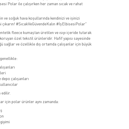
isesi Polar ile çalışırken her zaman sıcak ve rahat
in ve soğuk hava koşullarında kendinizi ve işinizi
ni çıkarın! #SıcakVeGüvendeKalın #İşElbisesiPolar"
ntetik fleece kumaştan üretilen ve ısıyı içeride tutarak
 koruyan özel tekstil ürünleridir. Hafif yapısı sayesinde
ü sağlar ve özellikle dış ortamda çalışanlar için büyük
genellikle:
alışanları
leri
e depo çalışanları
ullanıcılar
edilir.
r için polar ürünler aynı zamanda:
ış
on
giyimi