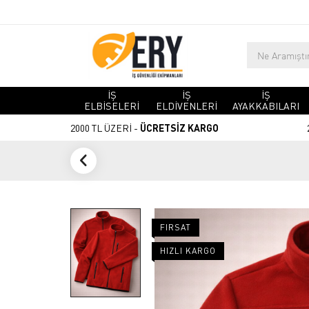
İŞ
İŞ
İŞ
ELBİSELERİ
ELDİVENLERİ
AYAKKABILARI
2000 TL ÜZERİ -
ÜCRETSİZ KARGO
FIRSAT
HIZLI KARGO