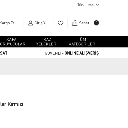
Türk Lirası
Kargo Takip
Giriş Yap
Sepetim
0
KAFA
İKAZ
TÜM
ORUYUCULAR
YELEKLERİ
KATEGORİLER
RSATI
GÜVENLİ -
ONLINE ALIŞVERİŞ
lar Kırmızı