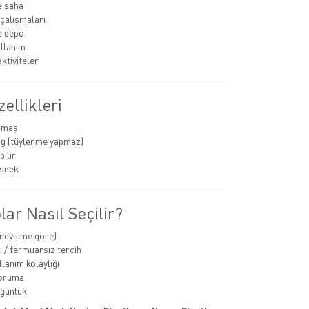
e saha
 çalışmaları
ve depo
llanım
ktiviteler
ellikleri
umaş
ing (tüylenme yapmaz)
ilir
esnek
ar Nasıl Seçilir?
(mevsime göre)
 / fermuarsız tercih
lanım kolaylığı
oruma
ygunluk