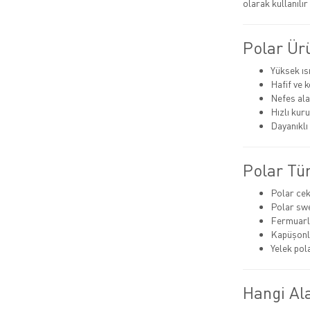
olarak kullanılı
Polar Ürü
Yüksek ısı
Hafif ve 
Nefes alab
Hızlı kur
Dayanıkl
Polar Tür
Polar cek
Polar swe
Fermuarlı
Kapüşonl
Yelek pol
Hangi Ala