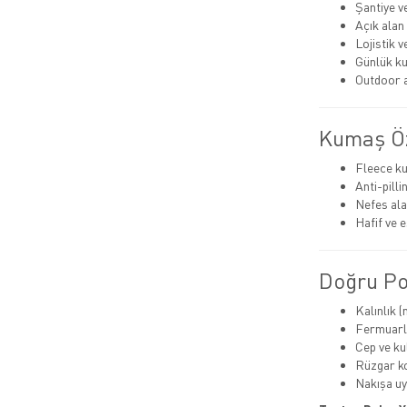
Şantiye v
Açık alan
Lojistik 
Günlük ku
Outdoor a
Kumaş Öz
Fleece k
Anti-pill
Nefes alab
Hafif ve 
Doğru Pol
Kalınlık 
Fermuarlı
Cep ve kul
Rüzgar k
Nakışa u