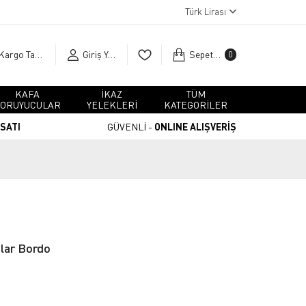
Türk Lirası
Kargo Takip
Giriş Yap
Sepetim
0
KAFA
İKAZ
TÜM
ORUYUCULAR
YELEKLERİ
KATEGORİLER
RSATI
GÜVENLİ -
ONLINE ALIŞVERİŞ
olar Bordo