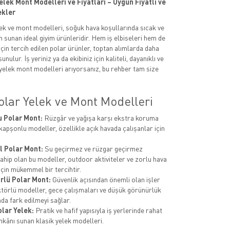
lek Mont Modelleri ve Fiyatları – Uygun Fiyatlı ve
ekler
ek ve mont modelleri, soğuk hava koşullarında sıcak ve
m sunan ideal giyim ürünleridir. Hem iş elbiseleri hem de
için tercih edilen polar ürünler, toptan alımlarda daha
unulur. İş yeriniz ya da ekibiniz için kaliteli, dayanıklı ve
elek mont modelleri arıyorsanız, bu rehber tam size
olar Yelek ve Mont Modelleri
 Polar Mont:
Rüzgâr ve yağışa karşı ekstra koruma
kapşonlu modeller, özellikle açık havada çalışanlar için
l Polar Mont:
Su geçirmez ve rüzgar geçirmez
sahip olan bu modeller, outdoor aktiviteler ve zorlu hava
için mükemmel bir tercihtir.
rlü Polar Mont:
Güvenlik açısından önemli olan işler
ektörlü modeller, gece çalışmaları ve düşük görünürlük
nda fark edilmeyi sağlar.
olar Yelek:
Pratik ve hafif yapısıyla iş yerlerinde rahat
mkânı sunan klasik yelek modelleri.