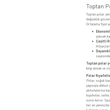
Toptan Po
Toptan polar yel
değişiklik göster
Ortalama fiyat ar
Ekonomik
yüksek kal
Çeşitli 
ihtiyaçla
Dayanıkl
sayesinde
Toptan polar y
bilgi almak ve s
Polar Kıyafetl
Polar, soğuk hava
yapısıyla dikkat
aktivitelerine ka
kıyafetler, nefes
ısınızı korur. S
her an yanınızda
kullanım sunar.