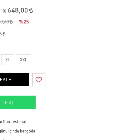
648,00
10
):
50,40
%25
16
XL
XXL
 EKLE
LIF AL
ı Gün Teslimat
 günü içinde kargoda