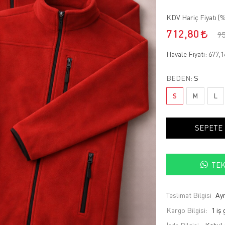
KDV Hariç Fiyatı (
%
712,80
9
Havale Fiyatı:
677,
BEDEN:
S
S
M
L
SEPETE
TEK
Teslimat Bilgisi
Ayn
Kargo Bilgisi:
1 iş