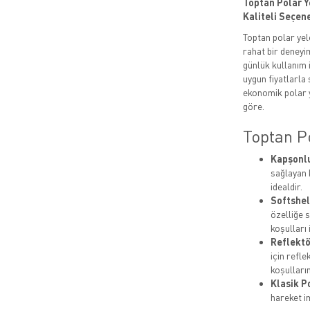
Toptan Polar Ye
Kaliteli Seçen
Toptan polar yel
rahat bir deneyi
günlük kullanım 
uygun fiyatlarla s
ekonomik polar y
göre.
Toptan P
Kapşonlu
sağlayan 
idealdir.
Softshel
özelliğe 
koşulları 
Reflektö
için refl
koşulları
Klasik P
hareket i