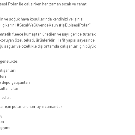
isesi Polar ile çalışırken her zaman sıcak ve rahat
in ve soğuk hava koşullarında kendinizi ve işinizi
ni çıkarın! #SıcakVeGüvendeKalın #İşElbisesiPolar"
ntetik fleece kumaştan üretilen ve ısıyı içeride tutarak
 koruyan özel tekstil ürünleridir. Hafif yapısı sayesinde
ü sağlar ve özellikle dış ortamda çalışanlar için büyük
genellikle:
alışanları
leri
e depo çalışanları
ullanıcılar
edilir.
r için polar ürünler aynı zamanda:
ış
on
giyimi