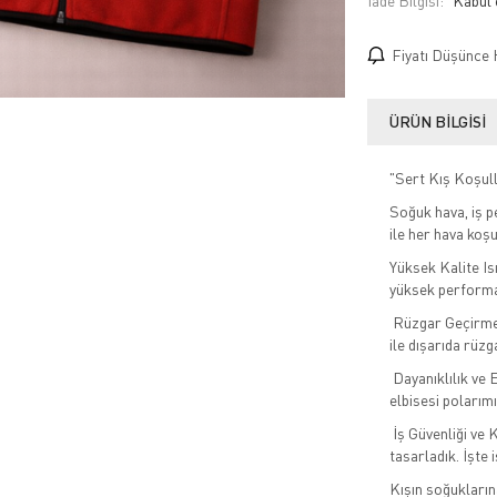
İade Bilgisi:
Fiyatı Düşünce 
ÜRÜN BILGISI
"Sert Kış Koşull
Soğuk hava, iş p
ile her hava koş
Yüksek Kalite Is
yüksek performa
Rüzgar Geçirmez
ile dışarıda rüz
Dayanıklılık ve E
elbisesi polarımı
İş Güvenliği ve 
tasarladık. İşte 
Kışın soğukların