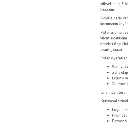
yükseltin. İş Elb
hissedin.
Şimdi sipariş ver
korumanın keyfi
Polar ürünler, se
vücut sıcaklığını
hareket özgürlüğ
avantaj sunar.
Polar kıyafetler 
Şantiye ç
Saha ekip
Lojistik v
Outdoor k
tarafından tercih 
Kurumsal firmala
Logo nak
Promosy
Personel 