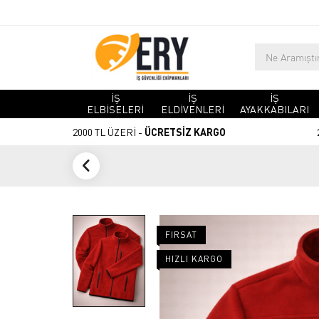
İŞ
İŞ
İŞ
ELBİSELERİ
ELDİVENLERİ
AYAKKABILARI
2000 TL ÜZERİ -
ÜCRETSİZ KARGO
FIRSAT
HIZLI KARGO