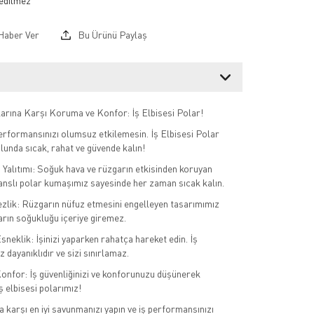
Haber Ver
Bu Ürünü Paylaş
arına Karşı Koruma ve Konfor: İş Elbisesi Polar!
erformansınızı olumsuz etkilemesin. İş Elbisesi Polar
ulunda sıcak, rahat ve güvende kalın!
ı Yalıtımı: Soğuk hava ve rüzgarın etkisinden koruyan
nslı polar kumaşımız sayesinde her zaman sıcak kalın.
lik: Rüzgarın nüfuz etmesini engelleyen tasarımımız
garın soğukluğu içeriye giremez.
sneklik: İşinizi yaparken rahatça hareket edin. İş
z dayanıklıdır ve sizi sınırlamaz.
Konfor: İş güvenliğinizi ve konforunuzu düşünerek
iş elbisesi polarımız!
a karşı en iyi savunmanızı yapın ve iş performansınızı