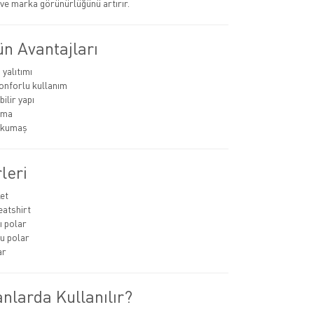
r ve marka görünürlüğünü artırır.
n Avantajları
 yalıtımı
konforlu kullanım
ilir yapı
uma
ı kumaş
leri
et
atshirt
 polar
u polar
ar
nlarda Kullanılır?