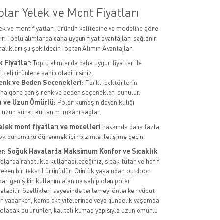
lar Yelek ve Mont Fiyatları
ek ve mont fiyatları, ürünün kalitesine ve modeline göre
ir. Toplu alımlarda daha uygun fiyat avantajları sağlanır.
alıkları şu şekildedir:Toptan Alımın Avantajları
 Fiyatlar:
Toplu alımlarda daha uygun fiyatlar ile
iteli ürünlere sahip olabilirsiniz.
Renk ve Beden Seçenekleri:
Farklı sektörlerin
rına göre geniş renk ve beden seçenekleri sunulur.
ı ve Uzun Ömürlü:
Polar kumaşın dayanıklılığı
 uzun süreli kullanım imkânı sağlar.
elek mont fiyatları ve modelleri
hakkında daha fazla
tok durumunu öğrenmek için bizimle iletişime geçin.
er: Soğuk Havalarda Maksimum Konfor ve Sıcaklık
larda rahatlıkla kullanabileceğiniz, sıcak tutan ve hafif
 çeken bir tekstil ürünüdür. Günlük yaşamdan outdoor
dar geniş bir kullanım alanına sahip olan polar
 alabilir özellikleri sayesinde terlemeyi önlerken vücut
por yaparken, kamp aktivitelerinde veya gündelik yaşamda
 olacak bu ürünler, kaliteli kumaş yapısıyla uzun ömürlü