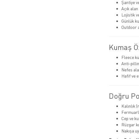
Şantiye v
Açık alan
Lojistik 
Günlük ku
Outdoor a
Kumaş Öz
Fleece k
Anti-pill
Nefes alab
Hafif ve 
Doğru Pol
Kalınlık 
Fermuarlı
Cep ve kul
Rüzgar k
Nakışa u