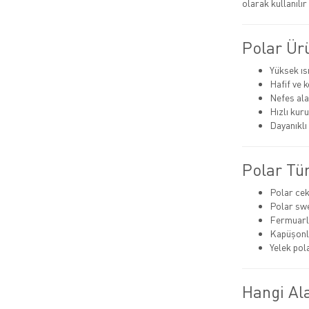
olarak kullanılı
Polar Ürü
Yüksek ısı
Hafif ve 
Nefes alab
Hızlı kur
Dayanıkl
Polar Tür
Polar cek
Polar swe
Fermuarlı
Kapüşonl
Yelek pol
Hangi Ala