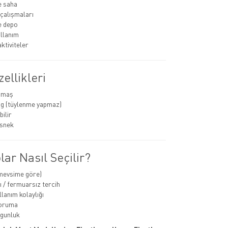
e saha
 çalışmaları
ve depo
llanım
ktiviteler
ellikleri
umaş
ing (tüylenme yapmaz)
ilir
esnek
ar Nasıl Seçilir?
(mevsime göre)
 / fermuarsız tercih
lanım kolaylığı
oruma
ygunluk