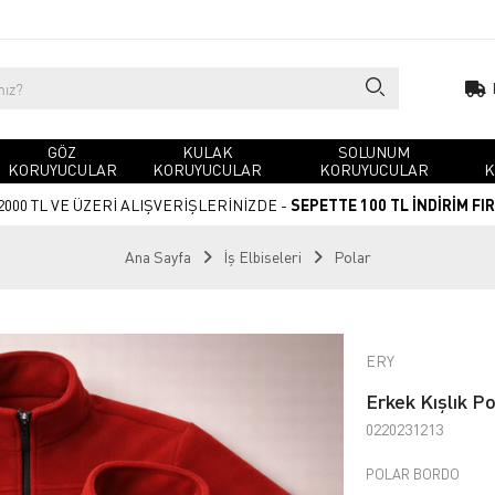
GÖZ
KULAK
SOLUNUM
KORUYUCULAR
KORUYUCULAR
KORUYUCULAR
K
2000 TL VE ÜZERİ ALIŞVERİŞLERİNİZDE -
SEPETTE 100 TL İNDİRİM FI
Ana Sayfa
İş Elbiseleri
Polar
ERY
Erkek Kışlık P
0220231213
POLAR BORDO