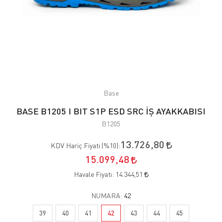
Base
BASE B1205 I BIT S1P ESD SRC İŞ AYAKKABISI
B1205
13.726,80
KDV Hariç Fiyatı (
%10
):
15.099,48
Havale Fiyatı:
14.344,51
NUMARA:
42
39
40
41
42
43
44
45