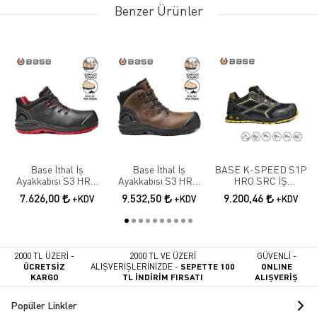
Benzer Ürünler
Base İthal İş
Base İthal İş
BASE K-SPEED S1P
Ayakkabısı S3 HRO
Ayakkabısı S3 HRO
HRO SRC İŞ
SRC B0887N
SRC B0888
AYAKKABISI
7.626,00
9.532,50
9.200,46
+KDV
+KDV
+KDV
2000 TL ÜZERİ -
2000 TL VE ÜZERİ
GÜVENLİ -
ÜCRETSİZ
ALIŞVERİŞLERİNİZDE -
SEPETTE 100
ONLINE
KARGO
TL İNDİRİM FIRSATI
ALIŞVERİŞ
Popüler Linkler