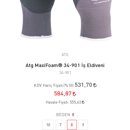
ATG
Atg MaxiFoam® 34-901 İş Eldiveni
34-901
531,70
KDV Hariç Fiyatı (
%10
):
584,87
Havale Fiyatı:
555,63
BEDEN:
8
10
7
8
9