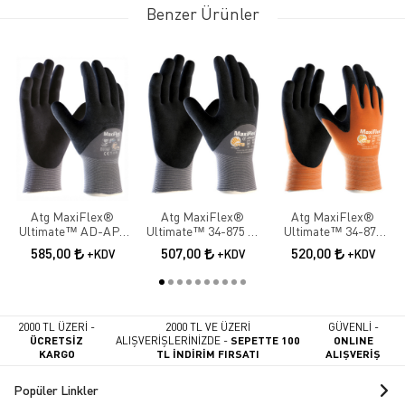
Benzer Ürünler
Atg MaxiFlex®
Atg MaxiFlex®
Atg MaxiFlex®
Ultimate™ AD-APT
Ultimate™ 34-875 ¾
Ultimate™ 34-878
42-875 ¾ Dipped İş
Dipped İş Eldiveni
Palm İş Eldiveni
585,00
507,00
520,00
+KDV
+KDV
+KDV
Eldiveni
2000 TL ÜZERİ -
2000 TL VE ÜZERİ
GÜVENLİ -
ÜCRETSİZ
ALIŞVERİŞLERİNİZDE -
SEPETTE 100
ONLINE
KARGO
TL İNDİRİM FIRSATI
ALIŞVERİŞ
Popüler Linkler